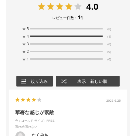
4.0
1
レビュー件数：
件
★
5
(0)
★
4
(1)
★
3
(0)
★
2
(0)
★
1
(0)
絞り込み
表示：新しい順
2026.6.25
華奢な感じが素敵
色：ゴールド
サイズ：FREE
透け感
:透けない
たくみち