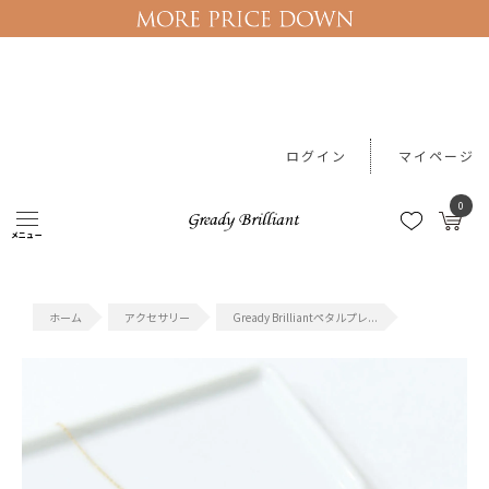
ログイン
マイページ
0
メニュー
#セール
#ワンピース
#レース
#Tシャツ
#機能性アイテム
アクセサリー
Gready Brilliantペタルプレ...