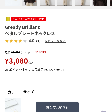
2点10％3点20％OFF対象
Gready Brilliant
ペタルプレートネックレス
4.0
（1）
レビューを見る
定価
¥
3,850
20%OFF
のところ
¥
3,080
税込
28
ポイント付与
商品番号
KO420429424
カラー
サイズ
再入荷お知らせ