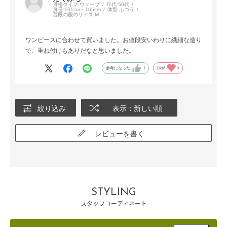
骨格タイプ:
ウェーブ
年代:
50代
身長:
161cm～165cm
体型:
ふつう
普段の服のサイズ:
M
ワンピースに合わせて買いました。お値段安いわりに繊細な造り
で、重ね付けもありだなと思いました。
参考になった
1
Like!
0
絞り込み
表示：新しい順
レビューを書く
STYLING
スタッフコーディネート