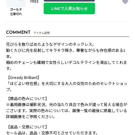
FREE
ゴールド
在庫切れ
COMMENT
アイテム説明
花びらを散りばめたようなデザインのネックレス。
動くたびに光を反射してキラキラ輝き、華奢ながらも存在感のある1
本。
細めのチェーンも繊細で女性らしいデコルテラインを演出してくれま
す。
【Gready Brilliant】
「ほどよい存在感」を大切にする大人の女性のためのセレクトショッ
プ。
【商品の色みについて】
※着用画像は撮影状況、光の当たり具合で色みが違って見える場合が
ございます。実際の色みについては、画像一覧の最後に掲載している
詳細画像をご参照ください。
【返品・交換について】
セール品は、返品・交換不可とさせていただきます。