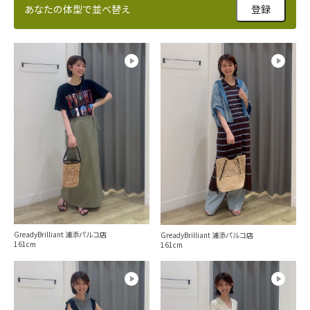
あなたの体型で並べ替え
登録
GreadyBrilliant 浦添パルコ店
GreadyBrilliant 浦添パルコ店
161
161