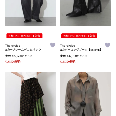
2点10％3点20％OFF対象
2点10％3点20％OFF対象
The rejoice
The rejoice
aカーブシームデニムパンツ
aカバーロングブーツ【REMME】
定価
¥
定価
¥
27,500
のところ
32,780
のところ
税込
税込
¥
16,500
¥
16,390