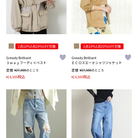
2点10％3点20％OFF対象
2点10％3点20％OFF対象
Gready Brilliant
Gready Brilliant
３ｗａｙフーディ×ベスト
ＥＣＯスエードシャツジャケット
定価
¥
定価
¥
27,500
のところ
27,500
のところ
税込
税込
¥
16,500
¥
16,500