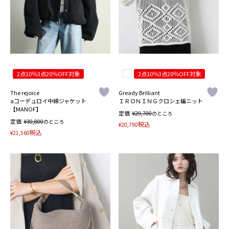
2点10％3点20％OFF対象
2点10％3点20％OFF対象
The rejoice
Gready Brilliant
aコーデュロイ中綿ジャケット
ＩＲＯＮＩＮＧクロシェ編ニット
【MANOF】
定価
¥
29,700
のところ
定価
¥
30,800
のところ
税込
¥
20,790
税込
¥
21,560