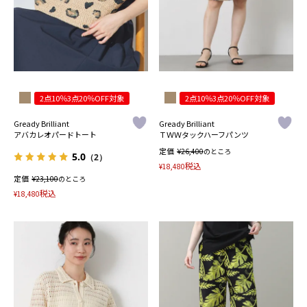
2点10％3点20％OFF対象
2点10％3点20％OFF対象
Gready Brilliant
Gready Brilliant
アバカレオパードトート
ＴＷＷタックハーフパンツ
定価
¥
26,400
のところ
5.0
（2）
税込
¥
18,480
定価
¥
23,100
のところ
税込
¥
18,480