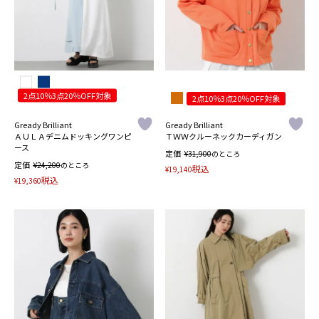
2点10％3点20％OFF対象
2点10％3点20％OFF対象
Gready Brilliant
Gready Brilliant
ＡＵＬＡデニムドッキングワンピ
ＴＷＷクルーネックカーディガン
ース
定価
¥
31,900
のところ
定価
¥
24,200
のところ
税込
¥
19,140
税込
¥
19,360