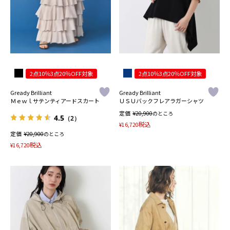
2点10％3点20％OFF対象
2点10％3点20％OFF対象
Gready Brilliant
Gready Brilliant
Ｍｅｗｌサテンティアードスカート
ＵＳＵバックフレアラガーシャツ
定価
¥
20,900
のところ
4.5
（2）
税込
¥
16,720
定価
¥
20,900
のところ
税込
¥
16,720