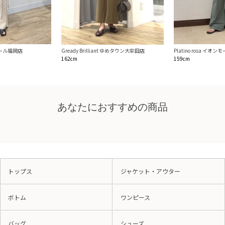
ンモール福岡店
Platino rosa イオ
Gready Brilliant ゆめタウン大牟田店
159cm
162cm
あなたにおすすめの商品
トップス
ジャケット・アウター
ボトム
ワンピース
バッグ
シューズ