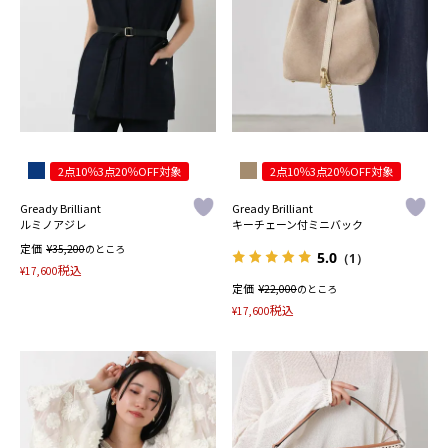
2点10％3点20％OFF対象
2点10％3点20％OFF対象
Gready Brilliant
Gready Brilliant
ルミノアジレ
キーチェーン付ミニバック
定価
¥
35,200
のところ
5.0
（1）
税込
¥
17,600
定価
¥
22,000
のところ
税込
¥
17,600