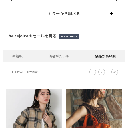
15,000円以内
3,000円以内
8,000円以内
10,000円以内
5,000円以内
それ以上
キーワード
カラーから調べる
カテゴリー
カラー
ブランド
並び替え
The rejoiceのセールを見る
新着順
価格が安い順
価格が高い順
1
2
…
38
1116
件中
1
-
30
件表示