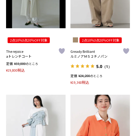
2点10％3点20％OFF対象
2点10％3点20％OFF対象
The rejoice
Gready Brilliant
aトレンチコート
ルミノアＭ５２チノパン
定価
¥
33,000
のところ
5.0
（1）
税込
¥
19,800
定価
¥
24,200
のところ
税込
¥
19,360