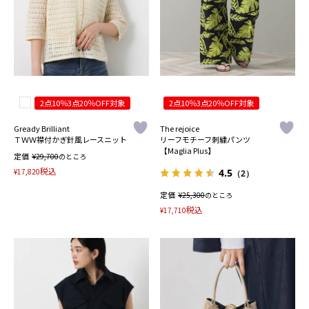
2点10％3点20％OFF対象
2点10％3点20％OFF対象
Gready Brilliant
The rejoice
ＴＷＷ襟付かぎ針風レースニット
リーフモチーフ刺繍パンツ
【Maglia Plus】
定価
¥
29,700
のところ
税込
¥
17,820
4.5
（2）
定価
¥
25,300
のところ
税込
¥
17,710