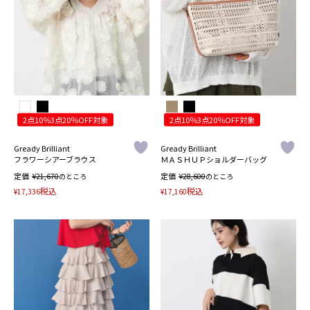
2点10％3点20％OFF対象
2点10％3点20％OFF対象
Gready Brilliant
Gready Brilliant
フラワーシアーブラウス
ＭＡＳＨＵＰショルダーバッグ
定価
¥
定価
¥
21,670
のところ
28,600
のところ
税込
税込
¥
17,336
¥
17,160