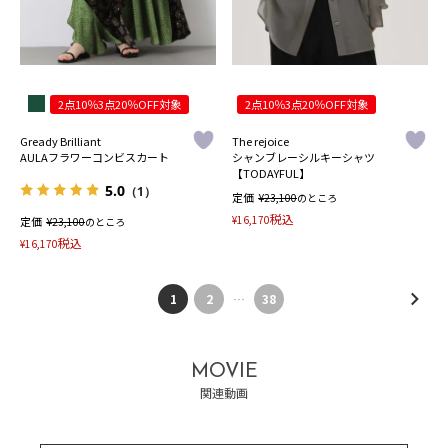
2点10％3点20％OFF対象
2点10％3点20％OFF対象
Gready Brilliant
The rejoice
AULAフラワーコンビスカート
シャンブレーシルキーシャツ
【TODAYFUL】
5.0
（1）
定価
¥
23,100
のところ
税込
¥
16,170
定価
¥
23,100
のところ
税込
¥
16,170
1
2
…
38
MOVIE
関連動画