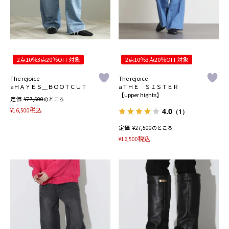
2点10％3点20％OFF対象
2点10％3点20％OFF対象
The rejoice
The rejoice
aＨＡＹＥＳ＿ＢＯＯＴＣＵＴ
aＴＨＥ ＳＩＳＴＥＲ
【upper hights】
定価
¥
27,500
のところ
税込
¥
16,500
4.0
（1）
定価
¥
27,500
のところ
税込
¥
16,500