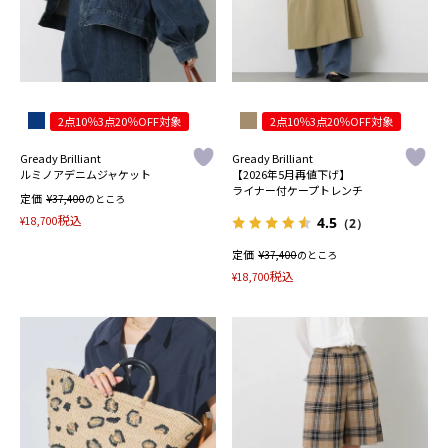
2点10％3点20％OFF対象
2点10％3点20％OFF対象
Gready Brilliant
Gready Brilliant
ルミノアデニムジャケット
【2026年5月再値下げ】
ライナー付ケープトレンチ
定価
¥
37,400
のところ
税込
¥
18,700
4.5
（2）
定価
¥
37,400
のところ
税込
¥
18,700