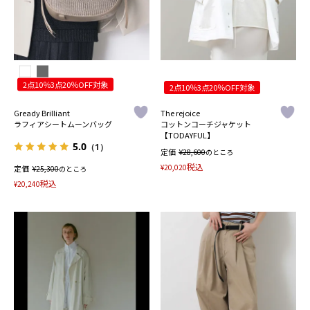
2点10％3点20％OFF対象
2点10％3点20％OFF対象
Gready Brilliant
The rejoice
ラフィアシートムーンバッグ
コットンコーチジャケット
【TODAYFUL】
5.0
（1）
定価
¥
28,600
のところ
税込
¥
20,020
定価
¥
25,300
のところ
税込
¥
20,240