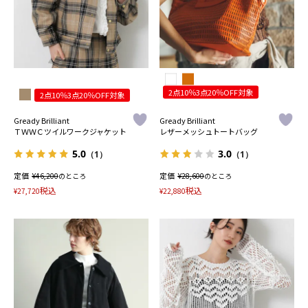
2点10％3点20％OFF対象
2点10％3点20％OFF対象
Gready Brilliant
Gready Brilliant
ＴＷＷＣツイルワークジャケット
レザーメッシュトートバッグ
5.0
3.0
（1）
（1）
定価
¥
定価
¥
46,200
のところ
28,600
のところ
税込
税込
¥
27,720
¥
22,880