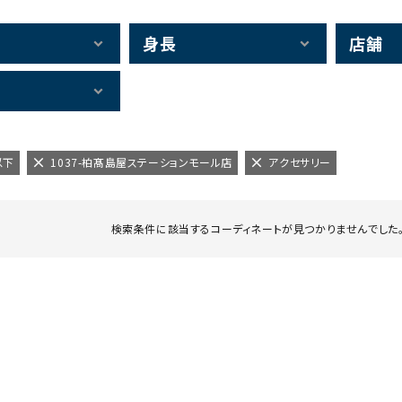
身長
店舗
以下
1037-柏髙島屋ステーションモール店
アクセサリー
検索条件に該当するコーディネートが見つかりませんでした。