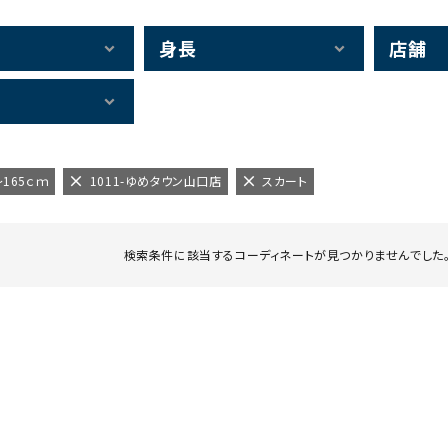
身長
店舗
～165ｃｍ
1011-ゆめタウン山口店
スカート
検索条件に該当するコーディネートが見つかりませんでした。