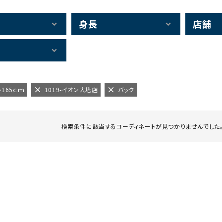
身長
店舗
～165ｃｍ
1019-イオン大塔店
バック
検索条件に該当するコーディネートが見つかりませんでした。