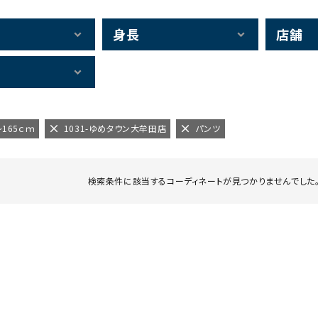
身長
店舗
～165ｃｍ
1031-ゆめタウン大牟田店
パンツ
検索条件に該当するコーディネートが見つかりませんでした。