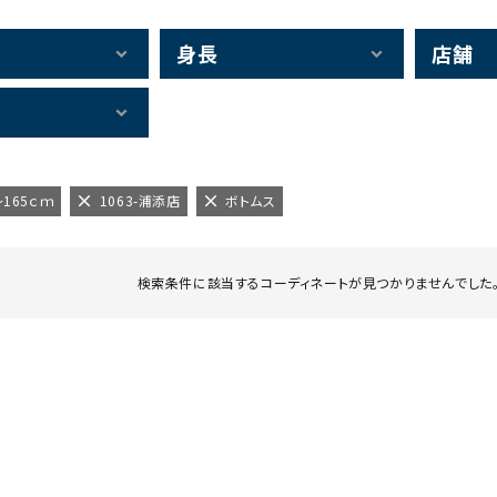
身長
店舗
～165ｃｍ
1063-浦添店
ボトムス
検索条件に該当するコーディネートが見つかりませんでした。