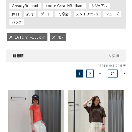
GreadyBrilliant
coote GreadyBrilliant
カジュアル
休日
旅行
デート
同窓会
スタイリッシュ
シューズ
バッグ
161ｃｍ～165ｃｍ
モテ
新着順
人気順
1391
件中
1
-
20
件表示
1
2
…
70