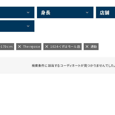
身長
店舗
～170ｃｍ
The rejoice
1024-くずはモール店
通勤
検索条件に該当するコーディネートが見つかりませんでした。