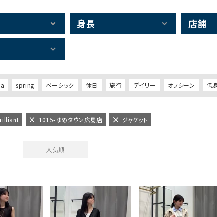
身長
店舗
sa
spring
ベーシック
休日
旅行
デイリー
オフシーン
低
illiant
1015-ゆめタウン広島店
ジャケット
人気順