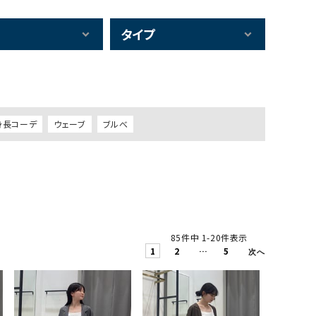
タイプ
身長コーデ
ウェーブ
ブルべ
85
件中
1
-
20
件表示
1
2
…
5