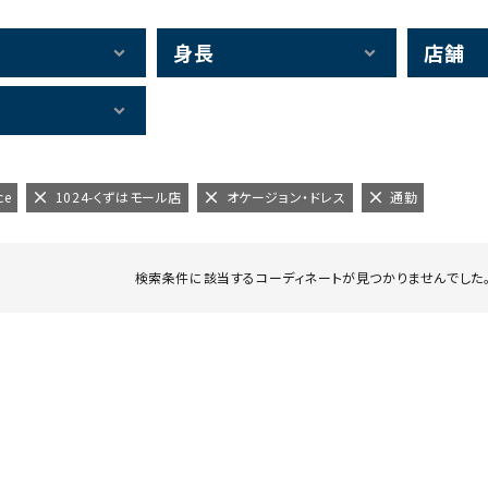
身長
店舗
ce
1024-くずはモール店
オケージョン・ドレス
通勤
検索条件に該当するコーディネートが見つかりませんでした。