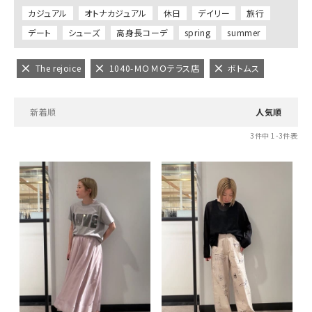
カジュアル
オトナカジュアル
休日
デイリー
旅行
デート
シューズ
高身長コーデ
spring
summer
The rejoice
1040-ＭＯＭＯテラス店
ボトムス
新着順
人気順
3
件中
1
-
3
件表示