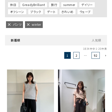
休日
GreadyBrilliant
旅行
summer
デイリー
オフシーン
ブラック
デート
きれいめ
ウェーブ
パンツ
winter
新着順
人気順
1834
件中
1
-
20
件表示
1
2
…
92