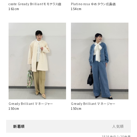
Platino rosa ゆめタウン広島店
coote Gready Brilliantモモテラス店
154cm
161cm
Gready Brilliant マネージャー
Gready Brilliant マネージャー
150cm
150cm
新着順
人気順
1834
件中
1
-
20
件表示