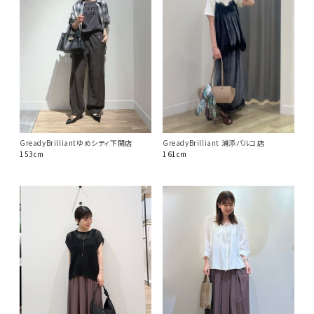
GreadyBrilliantゆめシティ下関店
GreadyBrilliant 浦添パルコ店
153cm
161cm