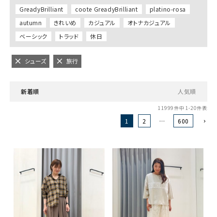
GreadyBrilliant
coote GreadyBrilliant
platino-rosa
autumn
きれいめ
カジュアル
オトナカジュアル
ベーシック
トラッド
休日
シューズ
旅行
新着順
人気順
11999
件中
1
-
20
件表示
1
2
…
600