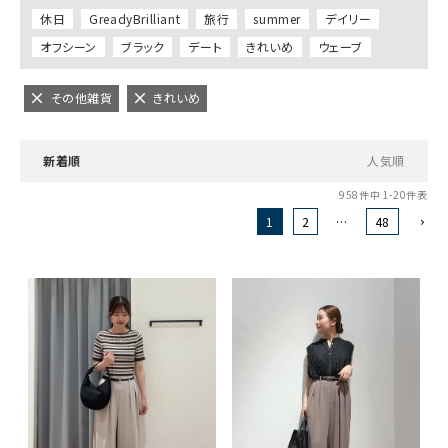
休日
GreadyBrilliant
旅行
summer
デイリー
オフシーン
ブラック
デート
きれいめ
ウェーブ
その他雑貨
きれいめ
新着順
人気順
958
件中
1
-
20
件表示
1
2
…
48