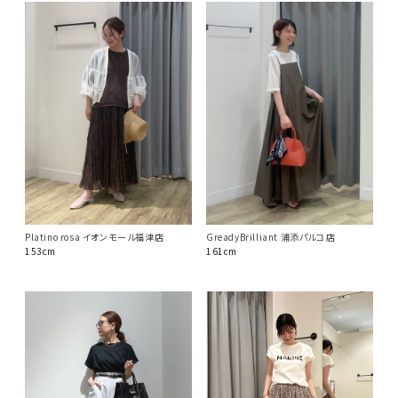
Platino rosa イオンモール福津店
GreadyBrilliant 浦添パルコ店
153cm
161cm