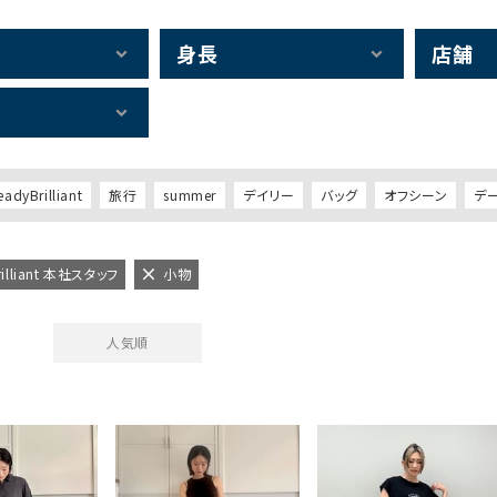
身長
店舗
eadyBrilliant
旅行
summer
デイリー
バッグ
オフシーン
デ
rilliant 本社スタッフ
小物
人気順