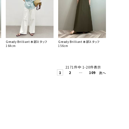
Gready Brilliant 本部スタッフ
Gready Brilliant 本部スタッフ
164cm
156cm
2171
件中
1
-
20
件表示
1
2
…
109