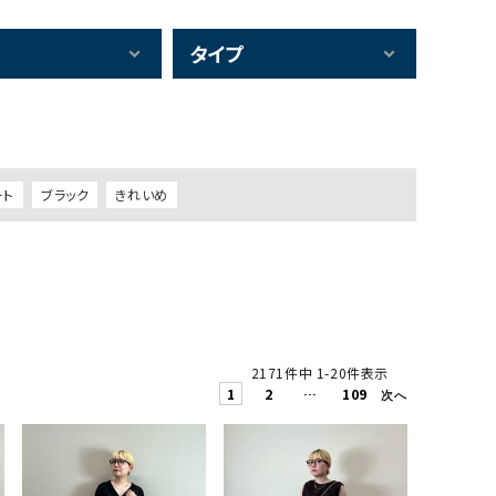
タイプ
ート
ブラック
きれいめ
2171
件中
1
-
20
件表示
1
2
…
109