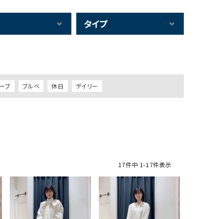
タイプ
ーブ
ブルべ
休日
デイリー
17
件中
1
-
17
件表示