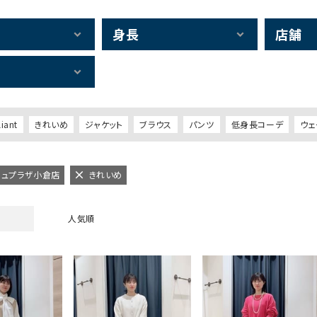
身長
店舗
liant
きれいめ
ジャケット
ブラウス
パンツ
低身長コーデ
ウェ
アミュプラザ小倉店
きれいめ
人気順