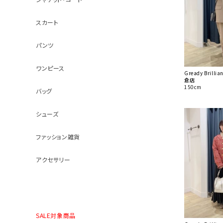
スカート
パンツ
ワンピース
Gready Brill
倉店
150cm
バッグ
シューズ
ファッション雑貨
アクセサリー
SALE対象商品