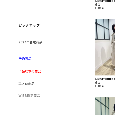
Gready Brill
倉店
150cm
ピックアップ
2024年春物商品
予約商品
半額以下の商品
Gready Brill
倉店
再入荷商品
150cm
ＷＥＢ限定商品