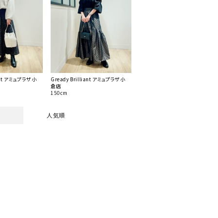
iant アミュプラザ小
Gready Brilliant アミュプラザ小
倉店
150cm
人気順