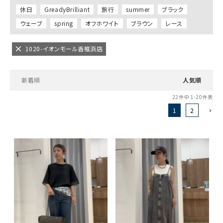
休日
GreadyBrilliant
旅行
summer
ブラック
ウェーブ
spring
オフホワイト
ブラウン
レース
1020-イオンモール香椎浜店
新着順
人気順
22
件中
1
-
20
件表示
1
2