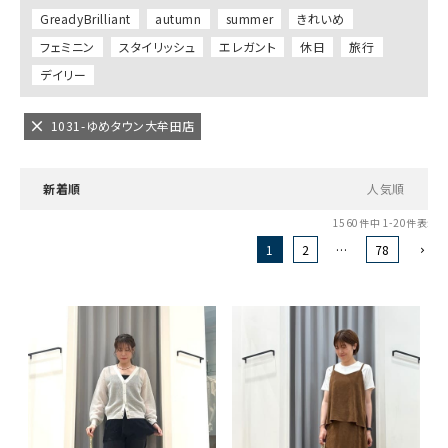
GreadyBrilliant
autumn
summer
きれいめ
フェミニン
スタイリッシュ
エレガント
休日
旅行
デイリー
1031-ゆめタウン大牟田店
新着順
人気順
1560
件中
1
-
20
件表示
1
2
…
78