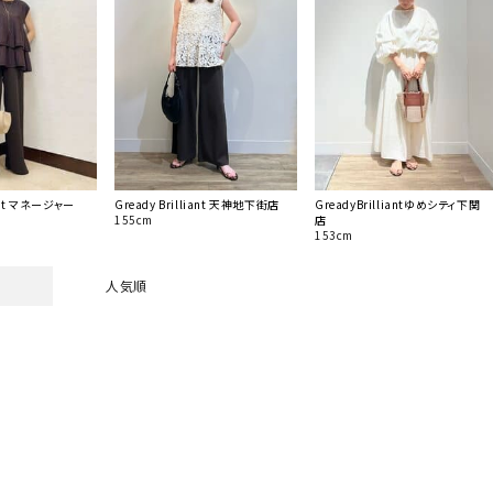
iant マネージャー
Gready Brilliant 天神地下街店
GreadyBrilliantゆめシティ下関
155cm
店
153cm
人気順