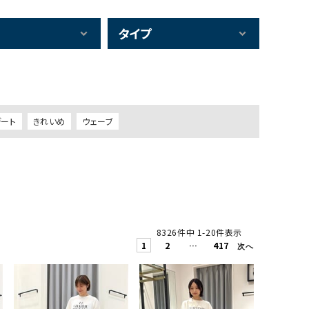
タイプ
デート
きれいめ
ウェーブ
8326
件中
1
-
20
件表示
1
2
…
417