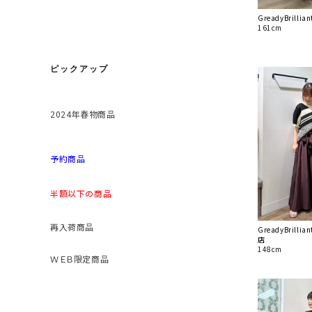
GreadyBrill
161cm
ピックアップ
2024年春物商品
予約商品
半額以下の商品
再入荷商品
GreadyBrill
店
148cm
ＷＥＢ限定商品