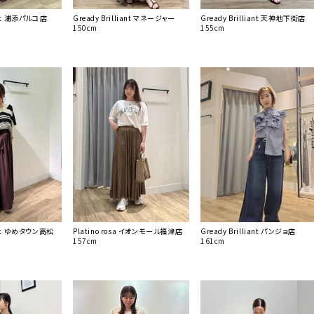
iant 浦添パルコ店
Gready Brilliant マネージャー
Gready Brilliant 天神地下街店
150cm
155cm
iant ゆめタウン高松
Platino rosa イオンモール福津店
Gready Brilliant パンジョ店
157cm
161cm