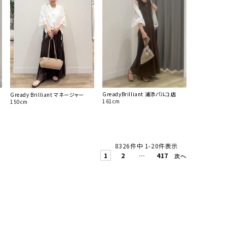
GreadyBrilliant 浦添パルコ店
Gready Brilliant マネージャー
161cm
150cm
8326
件中
1
-
20
件表示
1
2
…
417