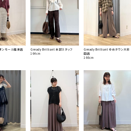
sa イオンモール福津店
Gready Brilliant 本部スタッフ
Gready Brilliant ゆめタウン大牟
164cm
田店
166cm