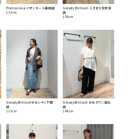
Platino rosa イオンモール福岡店
Gready Brilliant えきまち佐世保
152cm
店
158cm
GreadyBrilliantゆめシティ下関
GreadyBrilliant ゆめタウン高松
店
店
153cm
148cm