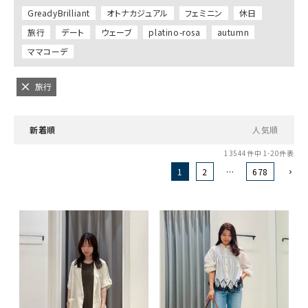
GreadyBrilliant
オトナカジュアル
フェミニン
休日
旅行
デート
ウェーブ
platino-rosa
autumn
ママコーデ
旅行
新着順
人気順
13544
件中
1
-
20
件表示
1
2
…
678