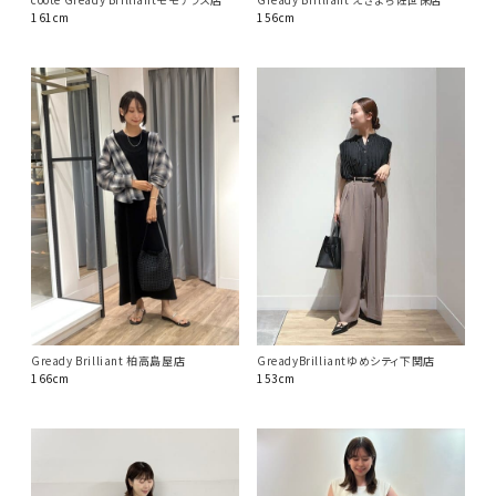
161cm
156cm
GreadyBrilliantゆめシティ下関店
Gready Brilliant 柏高島屋店
153cm
166cm