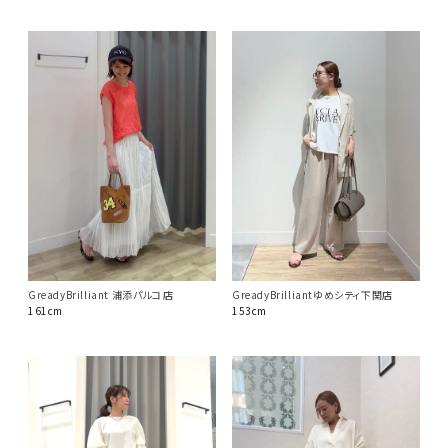
GreadyBrilliant 浦添パルコ店
GreadyBrilliantゆめシティ下関店
161cm
153cm