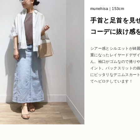
munehisa｜153cm
手首と足首を見
コーデに抜け感
シアー感とシルエットが綺
重になったレイヤードデザ
ん。袖口がゴムなので捲り
イント。バックスリットの
にピッタリなデニムスカー
てヘビロテしています！