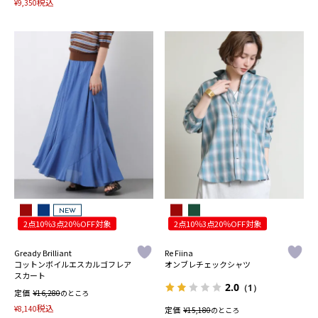
税込
¥
9,350
NEW
2点10％3点20％OFF対象
2点10％3点20％OFF対象
Gready Brilliant
Re Fiina
コットンボイルエスカルゴフレア
オンブレチェックシャツ
スカート
2.0
（1）
定価
¥
16,280
のところ
税込
¥
8,140
定価
¥
15,180
のところ