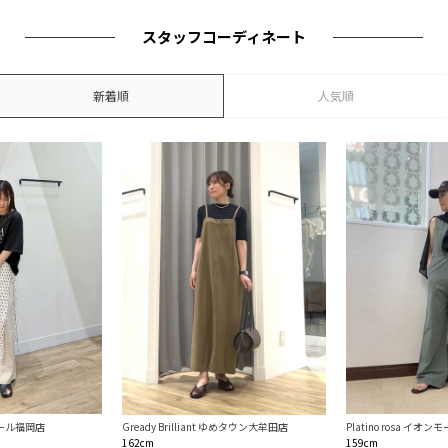
スタッフコーディネート
新着順
人気順
ンモール福岡店
Platino rosa イオ
Gready Brilliant ゆめタウン大牟田店
159cm
162cm