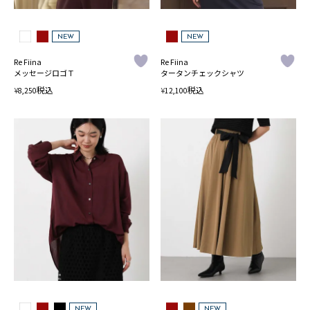
NEW
NEW
Re Fiina
Re Fiina
メッセージロゴＴ
タータンチェックシャツ
税込
税込
¥
¥
8,250
12,100
NEW
NEW