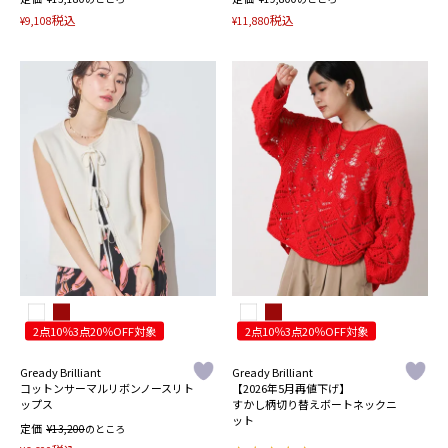
税込
税込
¥
9,108
¥
11,880
2点10％3点20％OFF対象
2点10％3点20％OFF対象
Gready Brilliant
Gready Brilliant
コットンサーマルリボンノースリト
【2026年5月再値下げ】
ップス
すかし柄切り替えボートネックニ
ット
定価
¥
13,200
のところ