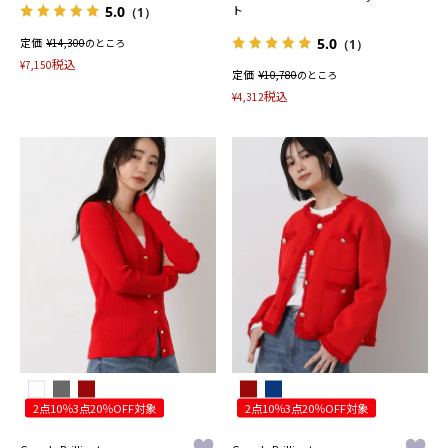
5.0
ト
（1）
5.0
定価
¥
14,300
のところ
（1）
税込
¥
7,150
定価
¥
10,780
のところ
税込
¥
4,312
2点10％3点20％OFF対象
2点10％3点20％OFF対象