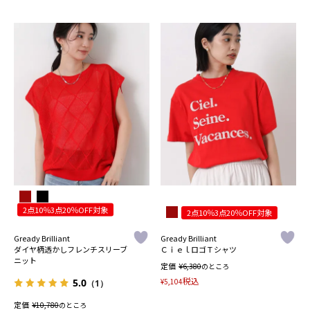
2点10％3点20％OFF対象
2点10％3点20％OFF対象
Gready Brilliant
Gready Brilliant
ダイヤ柄透かしフレンチスリーブ
ＣｉｅｌロゴＴシャツ
ニット
定価
¥
6,380
のところ
税込
¥
5,104
5.0
（1）
定価
¥
10,780
のところ