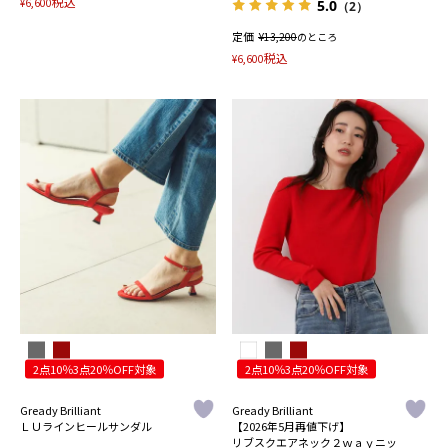
税込
¥
6,600
5.0
（2）
定価
¥
13,200
のところ
税込
¥
6,600
2点10％3点20％OFF対象
2点10％3点20％OFF対象
Gready Brilliant
Gready Brilliant
ＬＵラインヒールサンダル
【2026年5月再値下げ】
リブスクエアネック２ｗａｙニッ