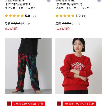
Gready Brilliant
Gready Brilliant
【2026年5月再値下げ】
【2026年5月再値下げ】
リブＶネックカーディガン
マルゴークルーニットジャケット
5.0
5.0
（3）
（1）
定価
¥
定価
¥
12,100
のところ
26,400
のところ
税込
税込
¥
6,050
¥
10,560
2点10％3点20％OFF対象
2点10％3点20％OFF対象