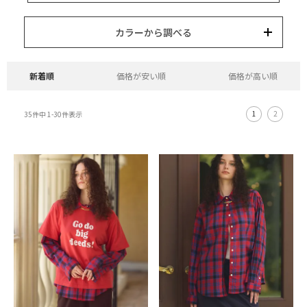
15,000円以内
3,000円以内
8,000円以内
10,000円以内
5,000円以内
それ以上
キーワード
カラーから調べる
カテゴリー
カラー
ブランド
並び替え
新着順
価格が安い順
価格が高い順
1
2
35
件中
1
-
30
件表示