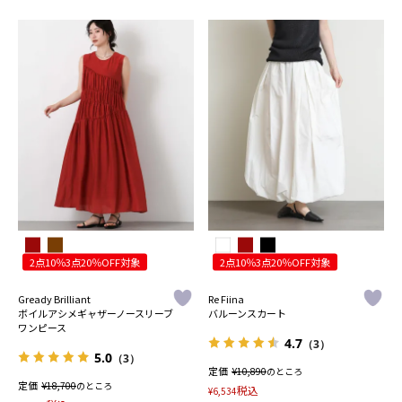
2点10％3点20％OFF対象
2点10％3点20％OFF対象
Gready Brilliant
Re Fiina
ボイルアシメギャザーノースリーブ
バルーンスカート
ワンピース
4.7
（3）
5.0
（3）
定価
¥
10,890
のところ
定価
¥
18,700
のところ
税込
¥
6,534