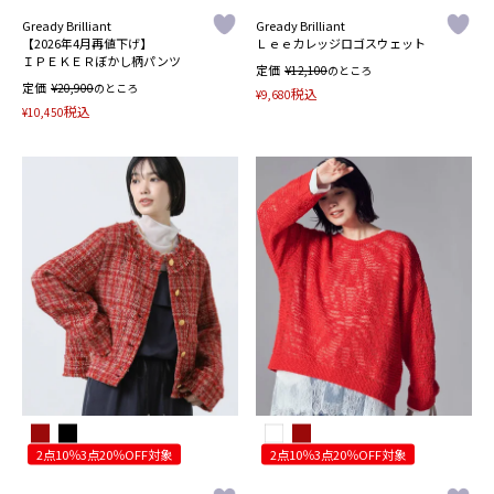
Gready Brilliant
Gready Brilliant
【2026年4月再値下げ】
Ｌｅｅカレッジロゴスウェット
ＩＰＥＫＥＲぼかし柄パンツ
定価
¥
12,100
のところ
定価
¥
20,900
のところ
税込
¥
9,680
税込
¥
10,450
2点10％3点20％OFF対象
2点10％3点20％OFF対象