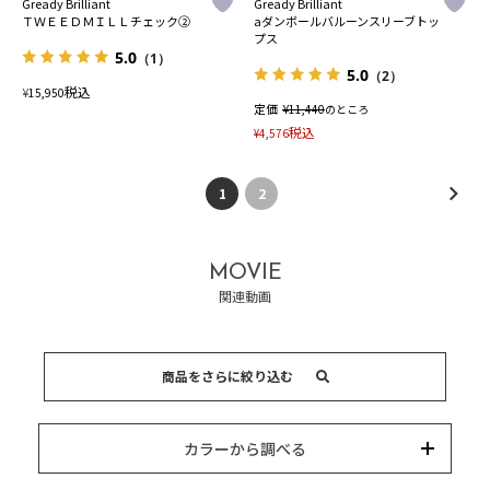
Gready Brilliant
Gready Brilliant
ＴＷＥＥＤＭＩＬＬチェック②
aダンボールバルーンスリーブトッ
プス
5.0
（1）
5.0
（2）
税込
¥
15,950
定価
¥
11,440
のところ
税込
¥
4,576
1
2
MOVIE
関連動画
商品をさらに絞り込む
15,000円以内
3,000円以内
8,000円以内
10,000円以内
5,000円以内
それ以上
キーワード
カラーから調べる
カテゴリー
カラー
ブランド
並び替え