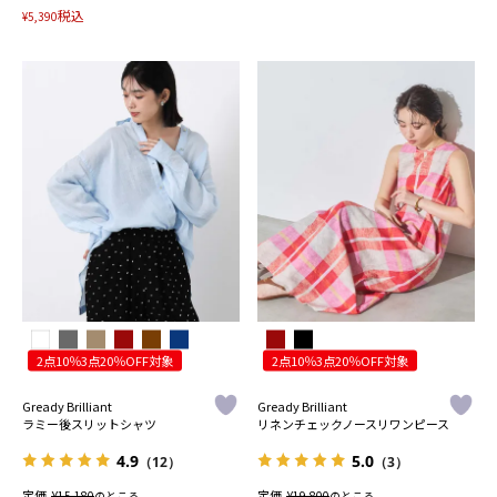
税込
¥
5,390
2点10％3点20％OFF対象
2点10％3点20％OFF対象
Gready Brilliant
Gready Brilliant
ラミー後スリットシャツ
リネンチェックノースリワンピース
4.9
5.0
（12）
（3）
定価
¥
定価
¥
15,180
のところ
19,800
のところ