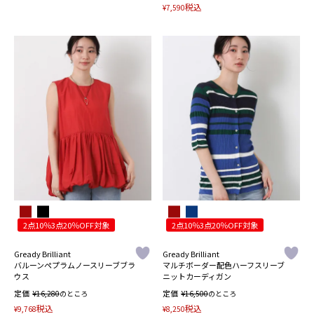
税込
¥
7,590
2点10％3点20％OFF対象
2点10％3点20％OFF対象
Gready Brilliant
Gready Brilliant
バルーンペプラムノースリーブブラ
マルチボーダー配色ハーフスリーブ
ウス
ニットカーディガン
定価
¥
定価
¥
16,280
のところ
16,500
のところ
税込
税込
¥
9,768
¥
8,250