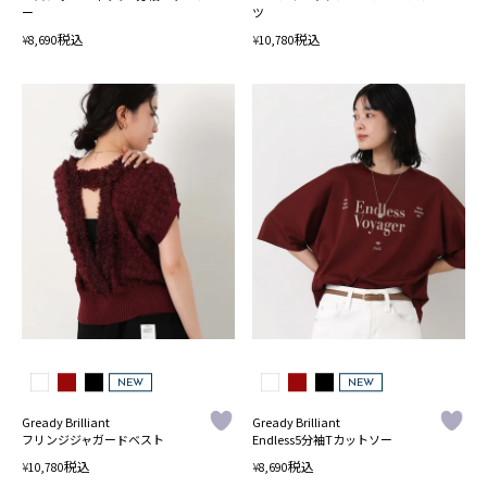
ー
ツ
税込
税込
¥
¥
8,690
10,780
NEW
NEW
Gready Brilliant
Gready Brilliant
フリンジジャガードベスト
Endless5分袖Tカットソー
税込
税込
¥
¥
10,780
8,690