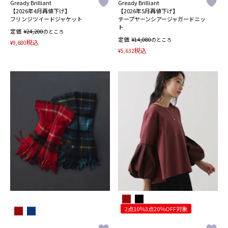
Gready Brilliant
Gready Brilliant
【2026年4月再値下げ】
【2026年5月再値下げ】
フリンジツイードジャケット
テープヤーンシアージャガードニッ
ト
定価
¥
24,200
のところ
定価
¥
14,080
のところ
税込
¥
9,680
税込
¥
5,632
2点10％3点20％OFF対象