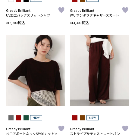
Gready Brilliant
Gready Brilliant
UV加工バックスリットシャツ
Wリボンタフタギャザースカート
税込
税込
¥
¥
13,200
14,300
NEW
NEW
Gready Brilliant
Gready Brilliant
ベロアボートネック5分袖カットソ
ストライプサテンストレートパン