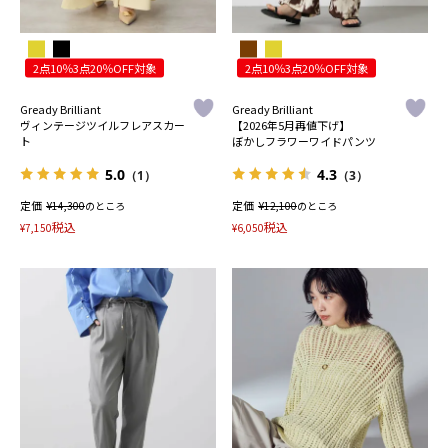
2点10％3点20％OFF対象
2点10％3点20％OFF対象
Gready Brilliant
Gready Brilliant
ヴィンテージツイルフレアスカー
【2026年5月再値下げ】
ト
ぼかしフラワーワイドパンツ
5.0
4.3
（1）
（3）
定価
¥
定価
¥
14,300
のところ
12,100
のところ
税込
税込
¥
7,150
¥
6,050