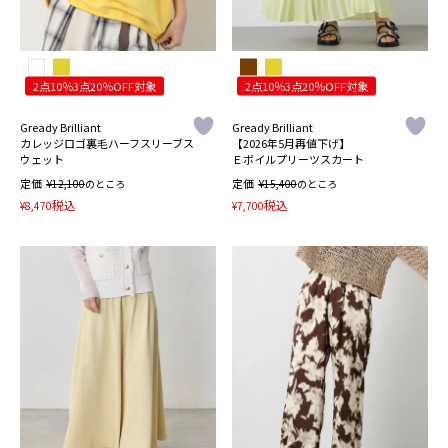
2点10％3点20％OFF対象
2点10％3点20％OFF対象
Gready Brilliant
Gready Brilliant
カレッジロゴ裏毛ハーフスリーブス
【2026年5月再値下げ】
ウェット
Ｅボイルプリーツスカート
定価
¥
定価
¥
12,100
のところ
15,400
のところ
税込
税込
¥
8,470
¥
7,700