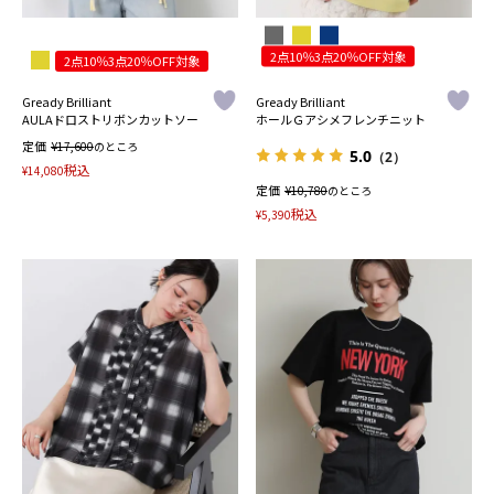
2点10％3点20％OFF対象
2点10％3点20％OFF対象
Gready Brilliant
Gready Brilliant
AULAドロストリボンカットソー
ホールＧアシメフレンチニット
定価
¥
17,600
のところ
5.0
（2）
税込
¥
14,080
定価
¥
10,780
のところ
税込
¥
5,390