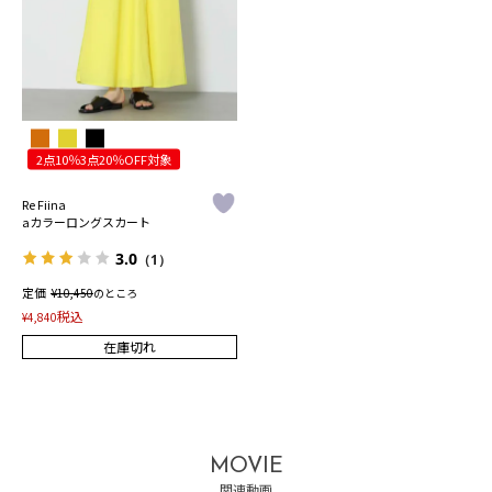
2点10％3点20％OFF対象
Re Fiina
aカラーロングスカート
3.0
（1）
定価
¥
10,450
のところ
税込
¥
4,840
在庫切れ
MOVIE
関連動画