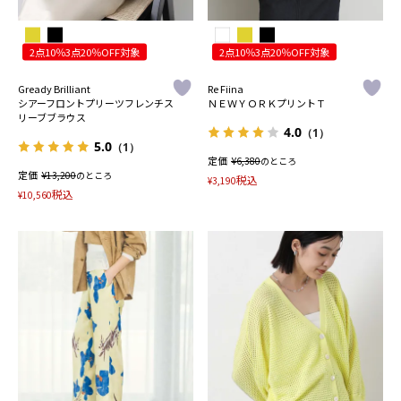
2点10％3点20％OFF対象
2点10％3点20％OFF対象
Gready Brilliant
Re Fiina
シアーフロントプリーツフレンチス
ＮＥＷＹＯＲＫプリントＴ
リーブブラウス
4.0
（1）
5.0
（1）
定価
¥
6,380
のところ
定価
¥
13,200
のところ
税込
¥
3,190
税込
¥
10,560