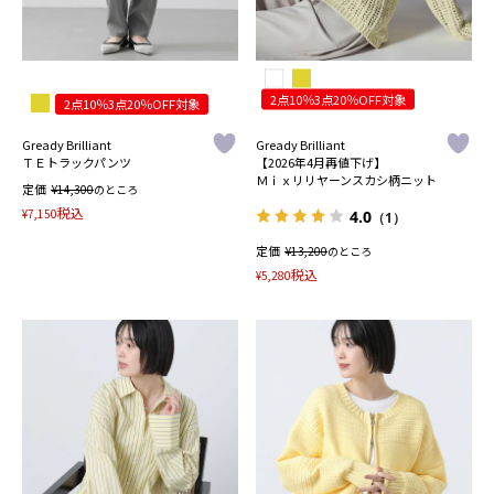
2点10％3点20％OFF対象
2点10％3点20％OFF対象
Gready Brilliant
Gready Brilliant
ＴＥトラックパンツ
【2026年4月再値下げ】
Ｍｉｘリリヤーンスカシ柄ニット
定価
¥
14,300
のところ
税込
¥
7,150
4.0
（1）
定価
¥
13,200
のところ
税込
¥
5,280