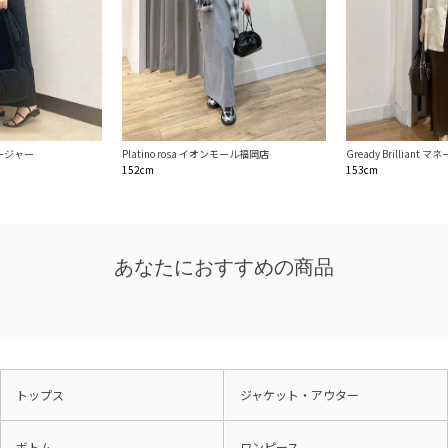
マネージャー
Platino rosa イオンモール福岡店
Gready Brilliant 
152cm
153cm
あなたにおすすめの商品
トップス
ジャケット・アウター
ボトム
ワンピース