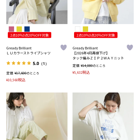
2点10％3点20％OFF対象
2点10％3点20％OFF対象
Gready Brilliant
Gready Brilliant
ＬＵカラーストライプシャツ
【2026年4月再値下げ】
タック編みＺＩＰ２ＷＡＹニット
5.0
（1）
定価
¥
14,080
のところ
税込
¥
5,632
定価
¥
17,600
のところ
税込
¥
10,560