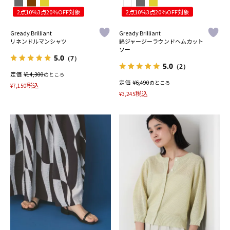
2点10％3点20％OFF対象
2点10％3点20％OFF対象
Gready Brilliant
Gready Brilliant
リネンドルマンシャツ
綿ジャージーラウンドヘムカット
ソー
5.0
（7）
5.0
（2）
定価
¥
14,300
のところ
定価
¥
6,490
のところ
税込
¥
7,150
税込
¥
3,245