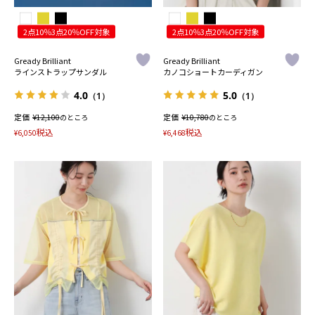
2点10％3点20％OFF対象
2点10％3点20％OFF対象
Gready Brilliant
Gready Brilliant
ラインストラップサンダル
カノコショートカーディガン
4.0
5.0
（1）
（1）
定価
¥
定価
¥
12,100
のところ
10,780
のところ
税込
税込
¥
6,050
¥
6,468