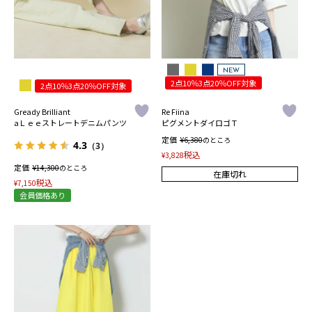
NEW
2点10％3点20％OFF対象
2点10％3点20％OFF対象
Gready Brilliant
Re Fiina
aＬｅｅストレートデニムパンツ
ピグメントダイロゴＴ
定価
¥
6,380
のところ
4.3
（3）
税込
¥
3,828
定価
¥
14,300
のところ
在庫切れ
税込
¥
7,150
会員価格あり