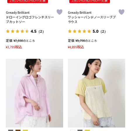
2点10％3点20％OFF対象
2点10％3点20％OFF対象
Gready Brilliant
Gready Brilliant
ドローイングロゴフレンチスリー
ワッシャーバンドノースリーブブ
ブカットソー
ラウス
4.5
5.0
（2）
（2）
定価
¥
定価
¥
7,590
のところ
9,790
のところ
税込
税込
¥
3,795
¥
4,895