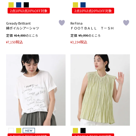
2点10％3点20％OFF対象
2点10％3点20％OFF対象
Gready Brilliant
Re Fiina
綿ボイルシアーシャツ
ＦＯＯＴＢＡＬＬ Ｔ－ＳＨ
定価
¥
定価
¥
14,300
のところ
5,390
のところ
税込
税込
¥
7,150
¥
3,234
NEW