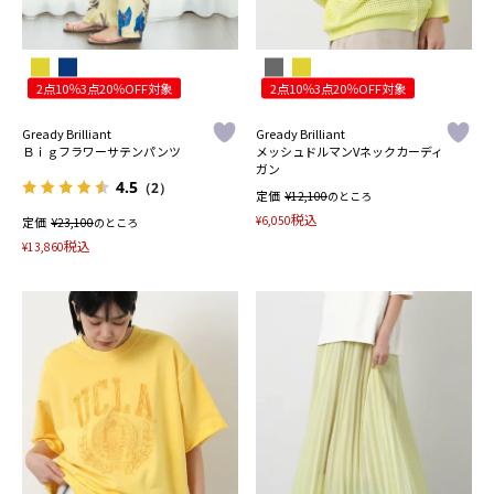
2点10％3点20％OFF対象
2点10％3点20％OFF対象
Gready Brilliant
Gready Brilliant
Ｂｉｇフラワーサテンパンツ
メッシュドルマンVネックカーディ
ガン
4.5
（2）
定価
¥
12,100
のところ
税込
¥
6,050
定価
¥
23,100
のところ
税込
¥
13,860