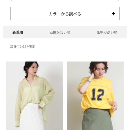
15,000円以内
3,000円以内
8,000円以内
10,000円以内
5,000円以内
それ以上
キーワード
カラーから調べる
カテゴリー
カラー
ブランド
並び替え
新着順
価格が安い順
価格が高い順
25
件中
1
-
25
件表示