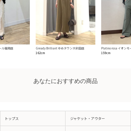
ンモール福岡店
Platino rosa イオ
Gready Brilliant ゆめタウン大牟田店
159cm
162cm
あなたにおすすめの商品
トップス
ジャケット・アウター