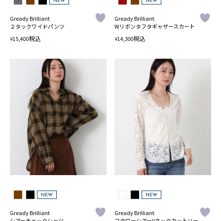
NEW
NEW
Gready Brilliant
Gready Brilliant
２タックワイドパンツ
Wリボンタフタギャザースカート
税込
税込
¥
¥
15,400
14,300
NEW
NEW
Gready Brilliant
Gready Brilliant
シアーチェックシャツ
フラワーシアーVネックカットソー