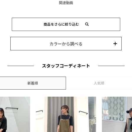
関連動画
商品をさらに絞り込む
15,000円以内
3,000円以内
8,000円以内
10,000円以内
5,000円以内
それ以上
キーワード
カラーから調べる
カテゴリー
カラー
ブランド
並び替え
スタッフコーディネート
新着順
人気順