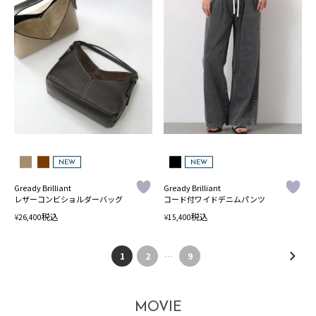
NEW
NEW
Gready Brilliant
Gready Brilliant
レザーコンビショルダーバッグ
コード付ワイドデニムパンツ
税込
税込
¥
¥
26,400
15,400
1
2
…
9
MOVIE