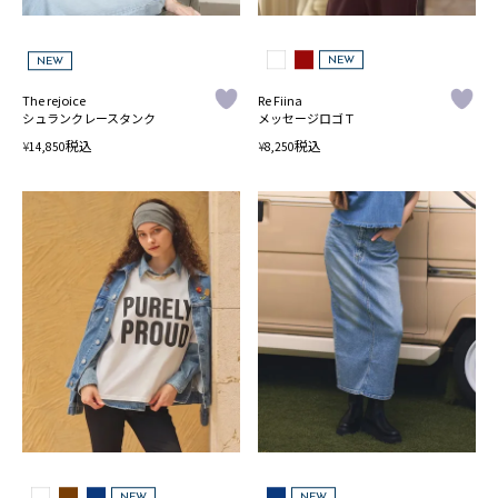
NEW
NEW
The rejoice
Re Fiina
シュランクレースタンク
メッセージロゴＴ
税込
税込
¥
¥
14,850
8,250
NEW
NEW