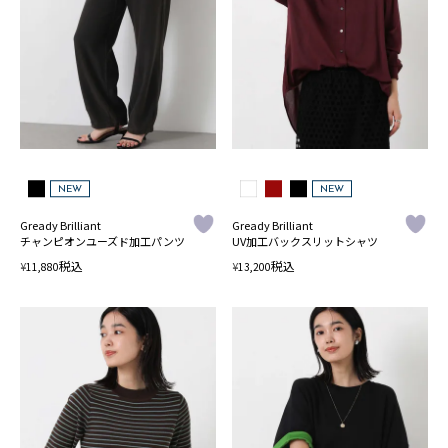
NEW
NEW
Gready Brilliant
Gready Brilliant
チャンピオンユーズド加工パンツ
UV加工バックスリットシャツ
税込
税込
¥
¥
11,880
13,200