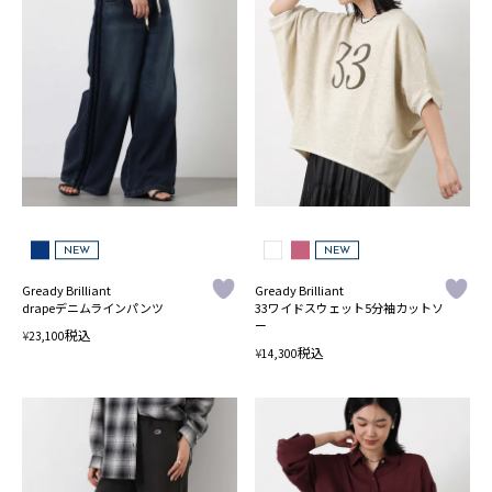
NEW
NEW
Gready Brilliant
Gready Brilliant
drapeデニムラインパンツ
33ワイドスウェット5分袖カットソ
ー
税込
¥
23,100
税込
¥
14,300