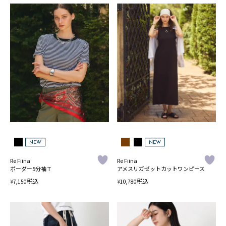
NEW
NEW
Re Fiina
Re Fiina
ボーダー5分袖Ｔ
アメスリガゼットカットワンピース
税込
税込
¥
¥
7,150
10,780