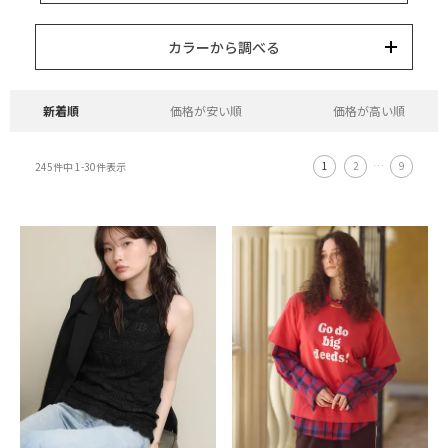
15,000円以内
3,000円以内
8,000円以内
10,000円以内
5,000円以内
それ以上
キーワード
カラーから調べる
カテゴリー
カラー
ブランド
並び替え
新着順
価格が安い順
価格が高い順
1
2
…
9
245
件中
1
-
30
件表示