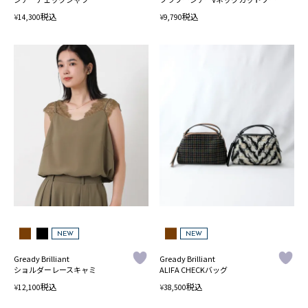
税込
税込
¥
¥
14,300
9,790
NEW
NEW
Gready Brilliant
Gready Brilliant
ショルダーレースキャミ
ALIFA CHECKバッグ
税込
税込
¥
¥
12,100
38,500