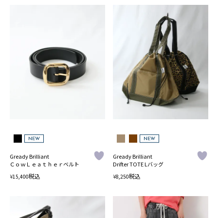
NEW
NEW
Gready Brilliant
Gready Brilliant
ＣｏｗＬｅａｔｈｅｒベルト
Drifter TOTE Lバッグ
税込
税込
¥
¥
15,400
8,250