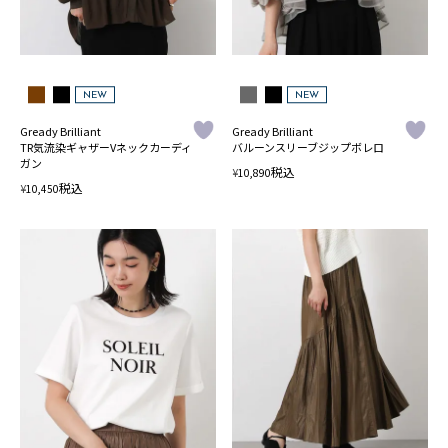
NEW
NEW
Gready Brilliant
Gready Brilliant
TR気流染ギャザーVネックカーディ
バルーンスリーブジップボレロ
ガン
税込
¥
10,890
税込
¥
10,450