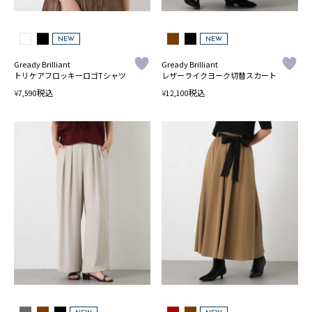
NEW
NEW
Gready Brilliant
Gready Brilliant
トリケアフロッキーロゴTシャツ
レザーライクヨーク切替スカート
税込
税込
¥
¥
7,590
12,100