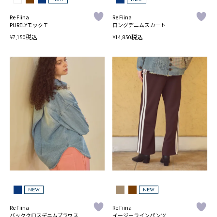
Re Fiina
Re Fiina
PURELYモックＴ
ロングデニムスカート
税込
税込
¥
¥
7,150
14,850
NEW
NEW
Re Fiina
Re Fiina
バッククロスデニムブラウス
イージーラインパンツ