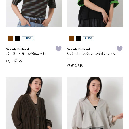
NEW
NEW
Gready Brilliant
Gready Brilliant
ボーダークルー5分袖ニット
リバークロスクルー5分袖カットソ
ー
税込
¥
7,150
税込
¥
6,600