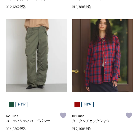
税込
税込
¥
¥
12,650
10,780
NEW
NEW
Re Fiina
Re Fiina
ユーティリティカーゴパンツ
タータンチェックシャツ
税込
税込
¥
¥
14,080
12,100