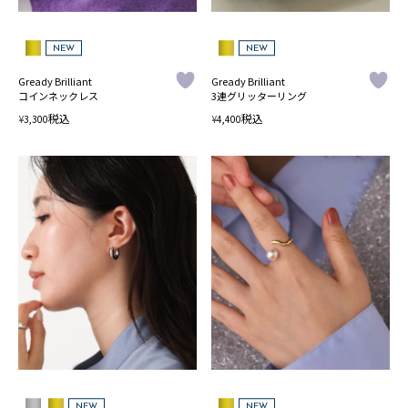
NEW
NEW
Gready Brilliant
Gready Brilliant
コインネックレス
3連グリッターリング
税込
税込
¥
¥
3,300
4,400
NEW
NEW