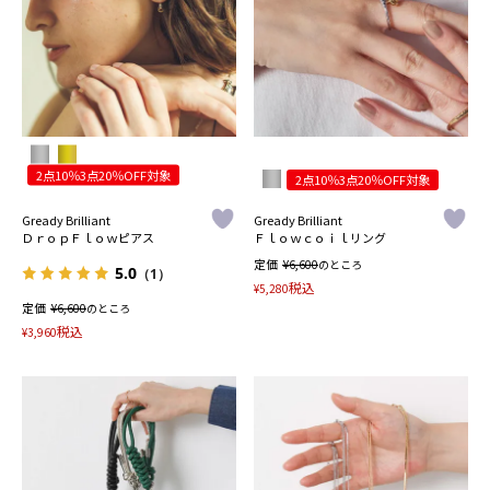
2点10％3点20％OFF対象
2点10％3点20％OFF対象
Gready Brilliant
Gready Brilliant
ＤｒｏｐＦｌｏｗピアス
Ｆｌｏｗｃｏｉｌリング
定価
¥
6,600
のところ
5.0
（1）
税込
¥
5,280
定価
¥
6,600
のところ
税込
¥
3,960