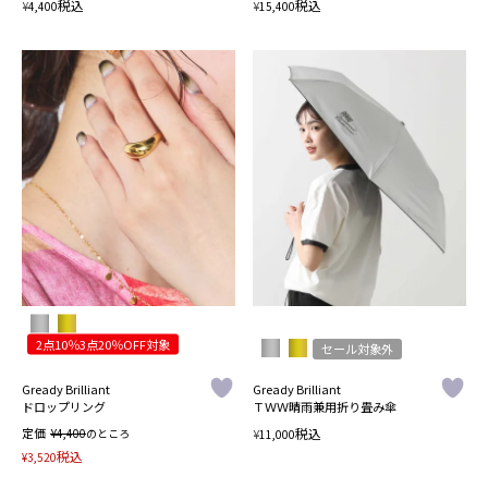
税込
税込
¥
¥
4,400
15,400
2点10％3点20％OFF対象
セール対象外
Gready Brilliant
Gready Brilliant
ドロップリング
ＴＷＷ晴雨兼用折り畳み傘
定価
¥
税込
4,400
のところ
¥
11,000
税込
¥
3,520