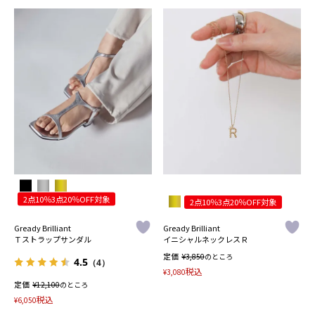
2点10％3点20％OFF対象
2点10％3点20％OFF対象
Gready Brilliant
Gready Brilliant
Ｔストラップサンダル
イニシャルネックレスＲ
定価
¥
3,850
のところ
4.5
（4）
税込
¥
3,080
定価
¥
12,100
のところ
税込
¥
6,050