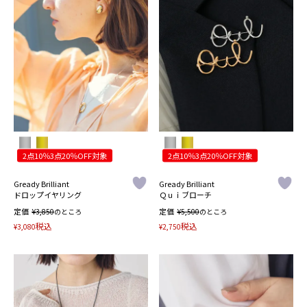
2点10％3点20％OFF対象
2点10％3点20％OFF対象
Gready Brilliant
Gready Brilliant
ドロップイヤリング
Ｑｕｉブローチ
定価
¥
定価
¥
3,850
のところ
5,500
のところ
税込
税込
¥
3,080
¥
2,750