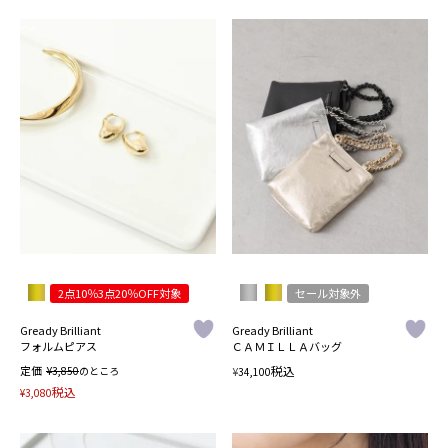
2点10％3点20％OFF対象
セール対象外
Gready Brilliant
Gready Brilliant
フォルムピアス
ＣＡＭＩＬＬＡバッグ
定価
¥
税込
3,850
のところ
¥
34,100
税込
¥
3,080