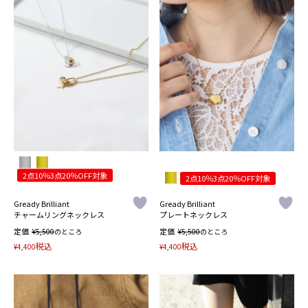
2点10％3点20％OFF対象
2点10％3点20％OFF対象
Gready Brilliant
Gready Brilliant
チャームリングネックレス
プレートネックレス
定価
¥
定価
¥
5,500
のところ
5,500
のところ
税込
税込
¥
4,400
¥
4,400