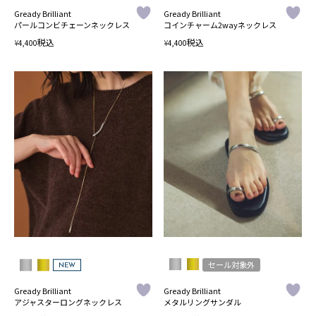
Gready Brilliant
Gready Brilliant
パールコンビチェーンネックレス
コインチャーム2wayネックレス
税込
税込
¥
¥
4,400
4,400
セール対象外
NEW
Gready Brilliant
Gready Brilliant
アジャスターロングネックレス
メタルリングサンダル