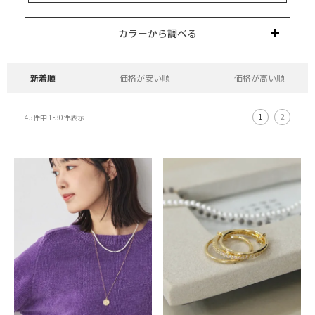
15,000円以内
3,000円以内
8,000円以内
10,000円以内
5,000円以内
それ以上
キーワード
カラーから調べる
カテゴリー
カラー
ブランド
並び替え
新着順
価格が安い順
価格が高い順
1
2
45
件中
1
-
30
件表示