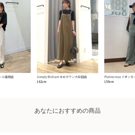
ンモール福岡店
Platino rosa イオ
Gready Brilliant ゆめタウン大牟田店
159cm
162cm
あなたにおすすめの商品