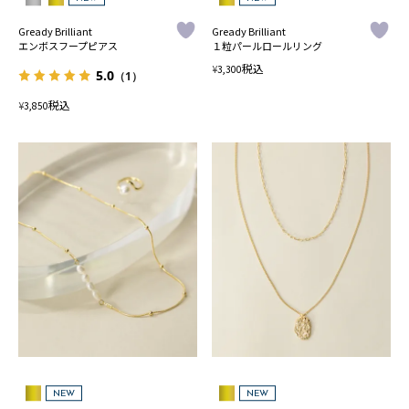
Gready Brilliant
Gready Brilliant
エンボスフープピアス
１粒パールロールリング
税込
¥
3,300
5.0
（1）
税込
¥
3,850
NEW
NEW