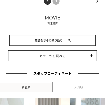
1
2
MOVIE
関連動画
商品をさらに絞り込む
15,000円以内
3,000円以内
8,000円以内
10,000円以内
5,000円以内
それ以上
キーワード
カラーから調べる
カテゴリー
カラー
ブランド
並び替え
スタッフコーディネート
新着順
人気順