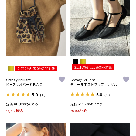
2点10％3点20％OFF対象
2点10％3点20％OFF対象
Gready Brilliant
Gready Brilliant
ビーズレオパードＢＡＧ
チュールＴストラップサンダル
5.0
5.0
（1）
（1）
定価
¥
定価
¥
10,890
のところ
13,200
のところ
税込
税込
¥
8,712
¥
6,600