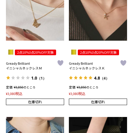
2点10％3点20％OFF対象
2点10％3点20％OFF対象
Gready Brilliant
Gready Brilliant
イニシャルネックレスＭ
イニシャルネックレスＫ
1.0
4.8
（1）
（4）
定価
¥
定価
¥
3,850
のところ
3,850
のところ
税込
税込
¥
3,080
¥
3,080
在庫切れ
在庫切れ