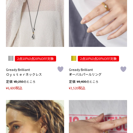
2点10％3点20％OFF対象
2点10％3点20％OFF対象
Gready Brilliant
Gready Brilliant
Ｏｙｓｔｅｒネックレス
オーバルパールリング
定価
¥
定価
¥
8,250
のところ
4,400
のところ
税込
税込
¥
6,600
¥
3,520