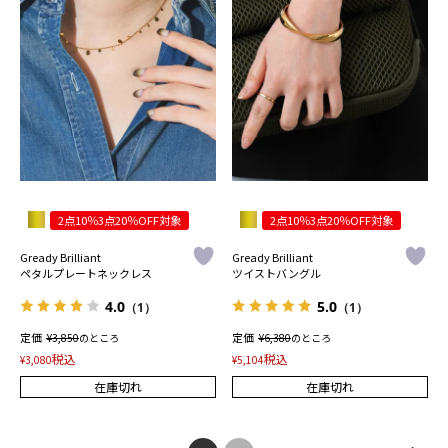
2点10％3点20％OFF対象
2点10％3点20％OFF対象
Gready Brilliant
Gready Brilliant
ペタルプレートネックレス
ツイストバングル
4.0
5.0
（1）
（1）
定価
¥
定価
¥
3,850
のところ
6,380
のところ
税込
税込
¥
3,080
¥
5,104
在庫切れ
在庫切れ