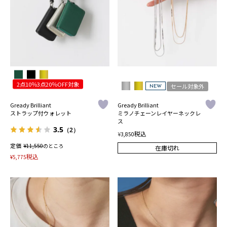
2点10％3点20％OFF対象
セール対象外
NEW
Gready Brilliant
Gready Brilliant
ストラップ付ウォレット
ミラノチェーンレイヤーネックレ
ス
3.5
（2）
税込
¥
3,850
定価
¥
11,550
のところ
在庫切れ
税込
¥
5,775