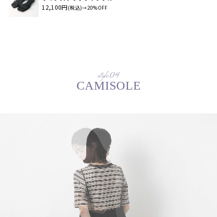
12,100円
(税込)→20%OFF
style.04
CAMISOLE