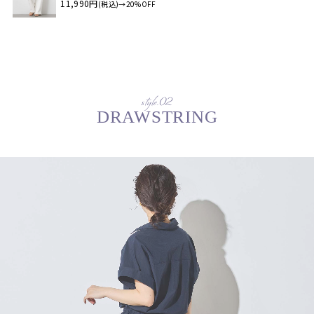
11,990円
(税込)→20%OFF
style.02
DRAWSTRING