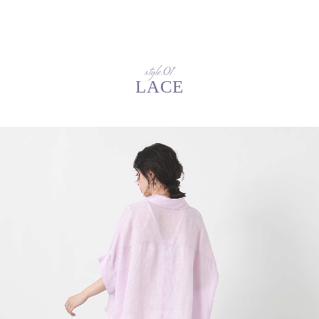
style.01
LACE