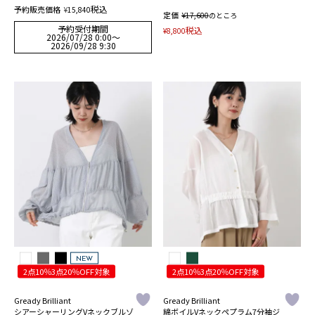
税込
予約販売価格
¥
15,840
定価
¥
17,600
のところ
予約受付期間
税込
¥
8,800
2026/07/28 0:00
〜
2026/09/28 9:30
NEW
2点10％3点20％OFF対象
2点10％3点20％OFF対象
Gready Brilliant
Gready Brilliant
シアーシャーリングVネックブルゾ
綿ボイルVネックペプラム7分袖ジ