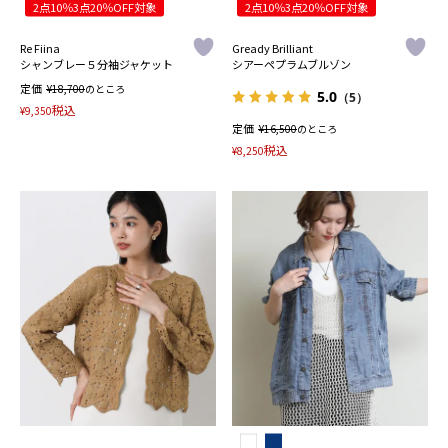
2点10％3点20％OFF対象
2点10％3点20％OFF対象
Re Fiina
Gready Brilliant
シャンブレー５分袖ジャケット
シアーペプラムブルゾン
定価
¥
18,700
のところ
5.0
（5）
税込
¥
9,350
定価
¥
16,500
のところ
税込
¥
8,250