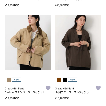
税込
税込
¥
¥
52,800
63,800
NEW
NEW
Gready Brilliant
Gready Brilliant
Barbourステンベージュジャケット
UV加工テーラーフルジャケット
税込
税込
¥
¥
52,800
15,400