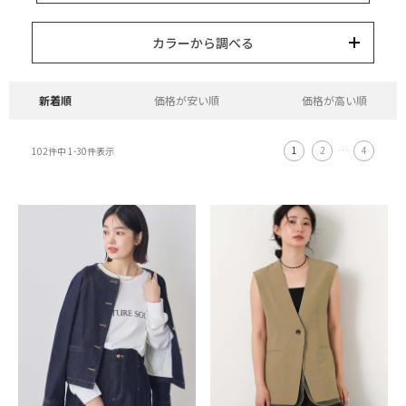
15,000円以内
3,000円以内
8,000円以内
10,000円以内
5,000円以内
それ以上
キーワード
カラーから調べる
カテゴリー
カラー
ブランド
並び替え
新着順
価格が安い順
価格が高い順
1
2
…
4
102
件中
1
-
30
件表示