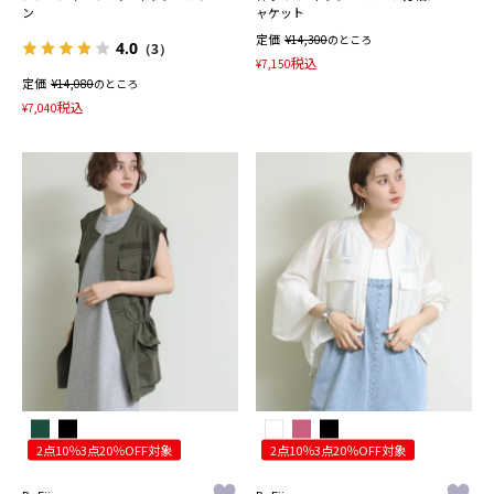
ン
ャケット
定価
¥
14,300
のところ
4.0
（3）
税込
¥
7,150
定価
¥
14,080
のところ
税込
¥
7,040
2点10％3点20％OFF対象
2点10％3点20％OFF対象