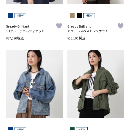
NEW
NEW
Gready Brilliant
Gready Brilliant
LUクルーデニムジャケット
カラーレスベストジャケット
税込
税込
¥
¥
17,380
12,100
NEW
NEW