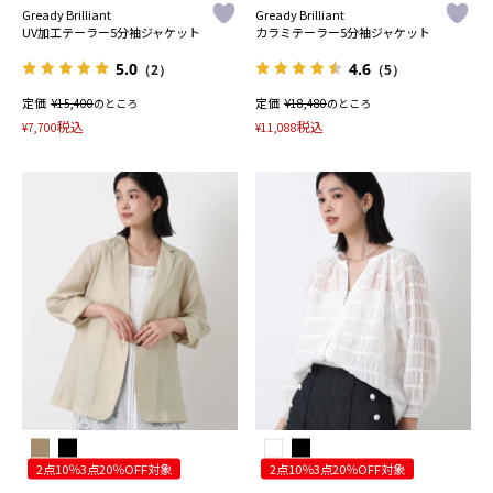
Gready Brilliant
Gready Brilliant
UV加工テーラー5分袖ジャケット
カラミテーラー5分袖ジャケット
5.0
4.6
（2）
（5）
定価
¥
定価
¥
15,400
のところ
18,480
のところ
税込
税込
¥
7,700
¥
11,088
2点10％3点20％OFF対象
2点10％3点20％OFF対象