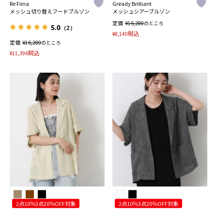
Re Fiina
Gready Brilliant
メッシュ切り替えフードブルゾン
メッシュシアーブルゾン
定価
¥
16,280
のところ
5.0
（2）
税込
¥
8,140
定価
¥
16,280
のところ
税込
¥
11,396
2点10％3点20％OFF対象
2点10％3点20％OFF対象