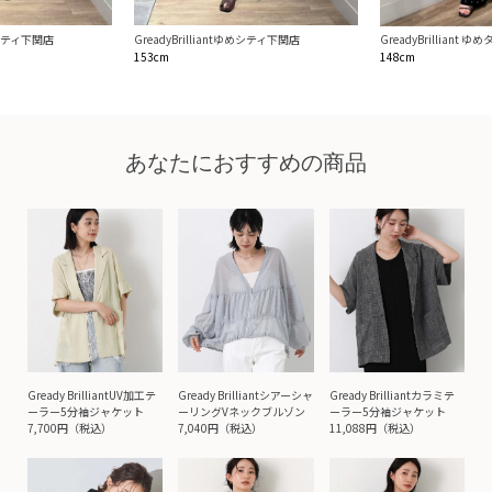
ゆめシティ下関店
GreadyBrilliantゆめシティ下関店
GreadyBrilliant
153cm
148cm
あなたにおすすめの商品
Gready BrilliantUV加工テ
Gready Brilliantシアーシャ
Gready Brilliantカラミテ
ーラー5分袖ジャケット
ーリングVネックブルゾン
ーラー5分袖ジャケット
7,700円（税込）
7,040円（税込）
11,088円（税込）