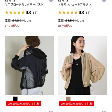
Re Fiina
Re Fiina
ＶＴブロードミリタリーベスト
ドルマンショートブルゾン
5.0
5.0
（1）
（1）
定価
¥
定価
¥
15,180
のところ
16,500
のところ
税込
税込
¥
7,590
¥
8,250
2点10％3点20％OFF対象
2点10％3点20％OFF対象