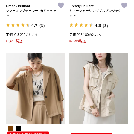
Gready Brilliant
Gready Brilliant
シアースラブテーラー7分ジャケッ
シアーシャーリングブルゾンジャケ
ト
ット
4.7
4.3
（3）
（3）
定価
¥
定価
¥
13,200
のところ
15,180
のところ
税込
税込
¥
6,600
¥
7,590