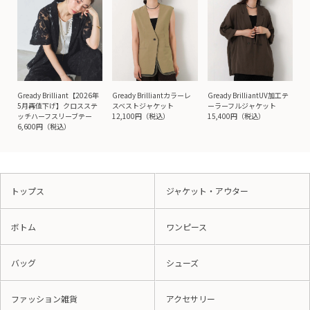
Gready Brilliant【2026年
Gready Brilliantカラーレ
Gready BrilliantUV加工テ
5月再値下げ】クロスステ
スベストジャケット
ーラーフルジャケット
ッチハーフスリーブテー
12,100円（税込）
15,400円（税込）
6,600円（税込）
トップス
ジャケット・アウター
ボトム
ワンピース
バッグ
シューズ
ファッション雑貨
アクセサリー