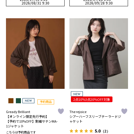
2026/08/31 9:30
2026/09/28 9:30
NEW
2点10％3点20％OFF対象
NEW
予約商品
Gready Brilliant
The rejoice
【オンライン限定先行予約】
シアーハーフスリーブテーラードジ
【予約で10%OFF】割繊サテンMA-
ャケット
1ジャケット
5.0
（2）
こちらは予約商品です