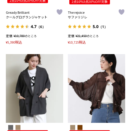
2点10％3点20％OFF対象
2点10％3点20％OFF対象
Gready Brilliant
The rejoice
クールグログランジャケット
サファリジレ
4.7
5.0
（6）
（1）
定価
¥
定価
¥
10,780
のところ
21,450
のところ
税込
税込
¥
5,390
¥
10,725