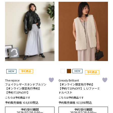
NEW
予約商品
NEW
予約商品
The rejoice
Gready Brilliant
フェイクレザースタンドブルゾン
【オンライン限定先行予約】
【オンライン限定先行予約】
【予約で10%OFF】ＬＵファーミ
【予約で10%OFF】
ドルベスト
こちらは予約商品です
こちらは予約商品です
税込
税込
予約販売価格
¥
予約販売価格
¥
16,830
13,860
予約受付期間
予約受付期間
2026/07/30 0:00
〜
2026/07/28 0:00
〜