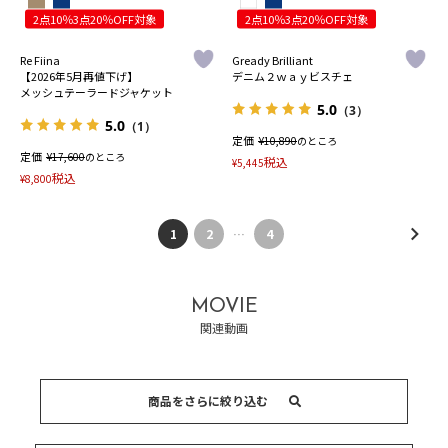
2点10％3点20％OFF対象
2点10％3点20％OFF対象
Re Fiina
Gready Brilliant
【2026年5月再値下げ】
デニム２ｗａｙビスチェ
メッシュテーラードジャケット
5.0
（3）
5.0
（1）
定価
¥
10,890
のところ
定価
¥
17,600
のところ
税込
¥
5,445
税込
¥
8,800
1
2
…
4
MOVIE
関連動画
商品をさらに絞り込む