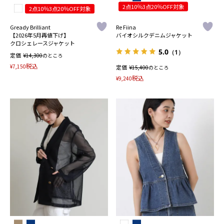
2点10％3点20％OFF対象
2点10％3点20％OFF対象
Gready Brilliant
Re Fiina
【2026年5月再値下げ】
バイオシルクデニムジャケット
クロシェレースジャケット
5.0
（1）
定価
¥
14,300
のところ
税込
¥
7,150
定価
¥
15,400
のところ
税込
¥
9,240