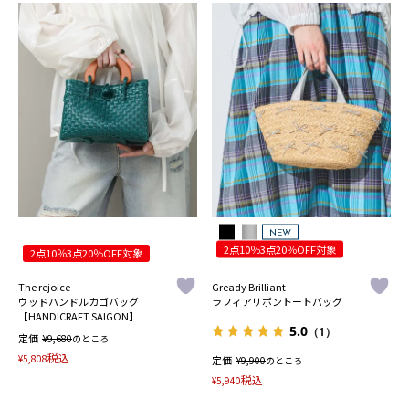
NEW
2点10％3点20％OFF対象
2点10％3点20％OFF対象
The rejoice
Gready Brilliant
ウッドハンドルカゴバッグ
ラフィアリボントートバッグ
【HANDICRAFT SAIGON】
5.0
（1）
定価
¥
9,680
のところ
税込
¥
5,808
定価
¥
9,900
のところ
税込
¥
5,940