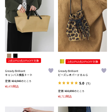
2点10％3点20％OFF対象
2点10％3点20％OFF対象
Gready Brilliant
Gready Brilliant
キャンバス横長トート
ビーズレオパードＢＡＧ
定価
¥
16,940
のところ
5.0
（1）
税込
¥
8,470
定価
¥
10,890
のところ
税込
¥
8,712