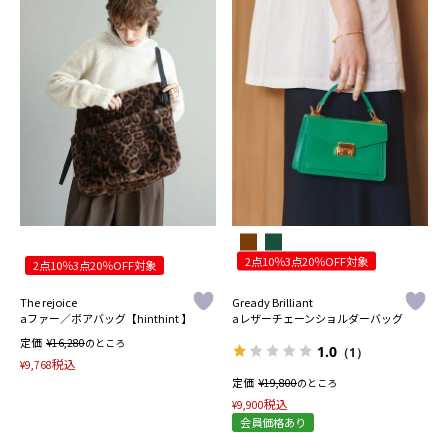
2点10％3点20％OFF対象
2点10％3点20％OFF対象
The rejoice
Gready Brilliant
aファー／ボアバッグ【hinthint 】
aレザーチェーンショルダーバッグ
定価
¥
16,280
のところ
1.0
（1）
税込
¥
9,768
定価
¥
19,800
のところ
税込
¥
9,900
会員価格あり