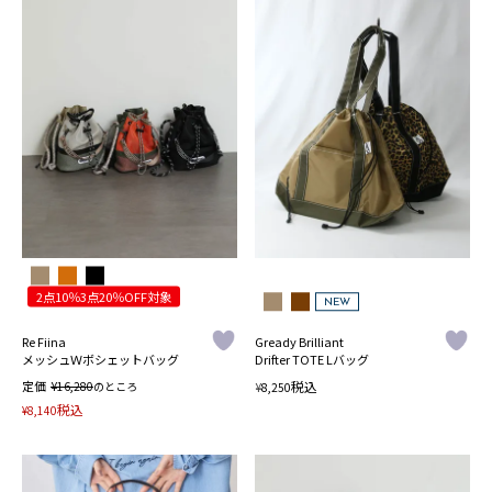
2点10％3点20％OFF対象
NEW
Re Fiina
Gready Brilliant
メッシュＷボシェットバッグ
Drifter TOTE Lバッグ
定価
¥
税込
16,280
のところ
¥
8,250
税込
¥
8,140