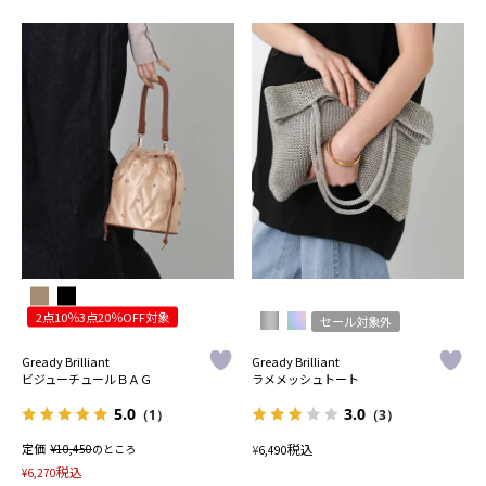
2点10％3点20％OFF対象
セール対象外
Gready Brilliant
Gready Brilliant
ビジューチュールＢＡＧ
ラメメッシュトート
5.0
3.0
（1）
（3）
定価
¥
税込
10,450
のところ
¥
6,490
税込
¥
6,270