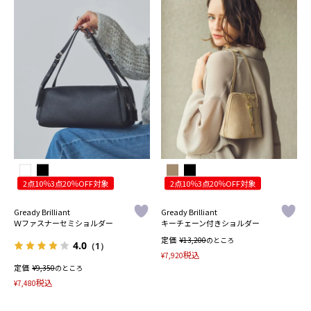
2点10％3点20％OFF対象
2点10％3点20％OFF対象
Gready Brilliant
Gready Brilliant
Ｗファスナーセミショルダー
キーチェーン付きショルダー
定価
¥
13,200
のところ
4.0
（1）
税込
¥
7,920
定価
¥
9,350
のところ
税込
¥
7,480