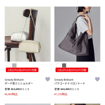
2点10％3点20％OFF対象
2点10％3点20％OFF対象
Gready Brilliant
Gready Brilliant
ポーチ型ミニショルダー
パラコードナイロントート
定価
¥
定価
¥
13,200
のところ
14,300
のところ
税込
税込
¥
6,600
¥
7,150