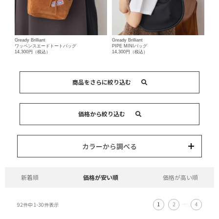
Gready Brilliant
Gready Brilliant
ワッペンスエードトートバッグ
PIPE MINIバッグ
14,300円（税込）
14,300円（税込）
商品をさらに絞り込む
キーワード
価格から絞り込む
カテゴリー
カラー
ブランド
並び替え
15,000円以内
3,000円以内
8,000円以内
10,000円以内
5,000円以内
それ以上
カラーから調べる
新着順
価格が安い順
価格が高い順
1
2
…
4
92
件中
1
-
30
件表示