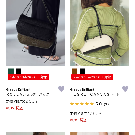
2点10％3点20％OFF対象
2点10％3点20％OFF対象
Gready Brilliant
Gready Brilliant
ＲＯＬＬＡショルダーバッグ
ＦＩＧＲＥ ＣＡＮＶＡＳトート
定価
¥
18,700
のところ
5.0
（1）
税込
¥
9,350
定価
¥
18,700
のところ
税込
¥
9,350