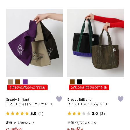
2点10％3点20％OFF対象
2点10％3点20％OFF対象
Gready Brilliant
Gready Brilliant
ＥＲＩＥナイロンロゴミニトート
Ｄｒｉｆｔｅｒミディトート
5.0
3.0
（1）
（2）
定価
¥
定価
¥
4,620
のところ
5,720
のところ
税込
税込
¥
2,310
¥
2,860