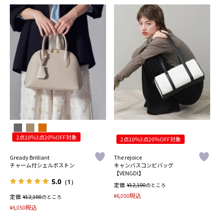
2点10％3点20％OFF対象
2点10％3点20％OFF対象
Gready Brilliant
The rejoice
チャーム付シェルボストン
キャンバスコンビバッグ
【VENGDI】
5.0
（1）
定価
¥
12,100
のところ
税込
¥
6,050
定価
¥
12,100
のところ
税込
¥
6,050