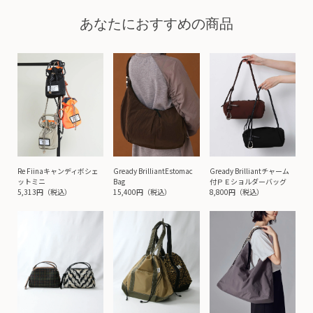
あなたにおすすめの商品
Re Fiinaキャンディボシェ
Gready BrilliantEstomac
Gready Brilliantチャーム
ットミニ
Bag
付ＰＥショルダーバッグ
5,313円（税込）
15,400円（税込）
8,800円（税込）