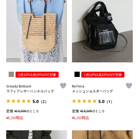
2点10％3点20％OFF対象
2点10％3点20％OFF対象
Gready Brilliant
Re Fiina
ラフィアレザーハンドルバッグ
メッシュショルダーバッグ
5.0
5.0
（2）
（1）
定価
¥
定価
¥
16,500
のところ
16,500
のところ
税込
税込
¥
8,250
¥
8,250