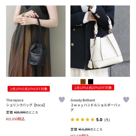
2点10％3点20％OFF対象
2点10％3点20％OFF対象
The rejoice
Gready Brilliant
シュリンクバッグ【toca】
２ｗａｙハンドルショルダーバッ
グ
定価
¥
20,900
のところ
税込
¥
10,450
5.0
（1）
定価
¥
13,200
のところ
税込
¥
10,560