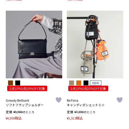
NEW
2点10％3点20％OFF対象
2点10％3点20％OFF対象
Gready Brilliant
Re Fiina
ソフトフラップショルダー
キャンディボシェットミニ
定価
¥
定価
¥
9,900
のところ
7,590
のところ
税込
税込
¥
4,950
¥
5,313