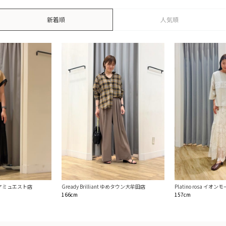
新着順
人気順
t 博多アミュエスト店
Gready Brilliant ゆめタウン大牟田店
Platino rosa イオ
166cm
157cm