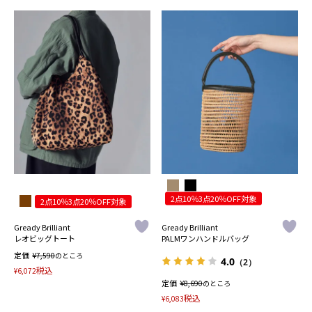
2点10％3点20％OFF対象
2点10％3点20％OFF対象
Gready Brilliant
Gready Brilliant
レオビッグトート
PALMワンハンドルバッグ
定価
¥
7,590
のところ
4.0
（2）
税込
¥
6,072
定価
¥
8,690
のところ
税込
¥
6,083