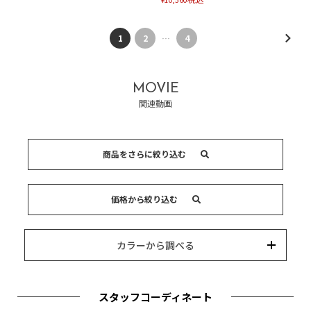
1
2
…
4
MOVIE
関連動画
商品をさらに絞り込む
キーワード
価格から絞り込む
カテゴリー
カラー
ブランド
並び替え
15,000円以内
3,000円以内
8,000円以内
10,000円以内
5,000円以内
それ以上
カラーから調べる
スタッフコーディネート