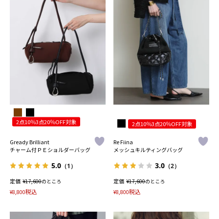
2点10％3点20％OFF対象
2点10％3点20％OFF対象
Gready Brilliant
Re Fiina
チャーム付ＰＥショルダーバッグ
メッシュキルティングバッグ
5.0
3.0
（1）
（2）
定価
¥
定価
¥
17,600
のところ
17,600
のところ
税込
税込
¥
8,800
¥
8,800