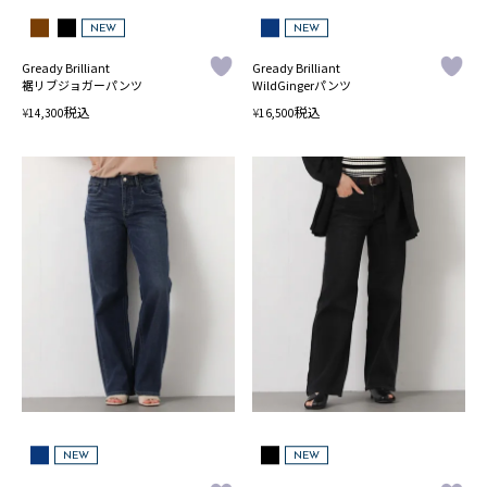
NEW
NEW
Gready Brilliant
Gready Brilliant
裾リブジョガーパンツ
WildGingerパンツ
税込
税込
¥
¥
14,300
16,500
NEW
NEW