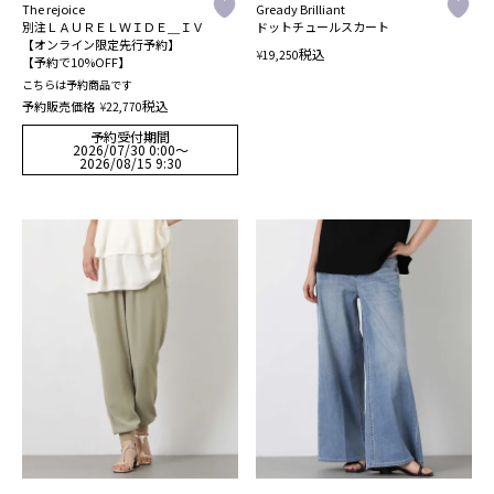
The rejoice
Gready Brilliant
別注ＬＡＵＲＥＬＷＩＤＥ＿ＩＶ
ドットチュールスカート
【オンライン限定先行予約】
税込
¥
19,250
【予約で10%OFF】
こちらは予約商品です
税込
予約販売価格
¥
22,770
予約受付期間
2026/07/30 0:00
〜
2026/08/15 9:30