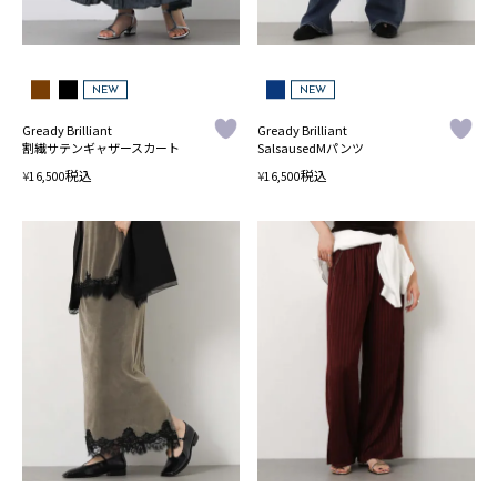
NEW
NEW
Gready Brilliant
Gready Brilliant
割繊サテンギャザースカート
SalsausedMパンツ
税込
税込
¥
¥
16,500
16,500