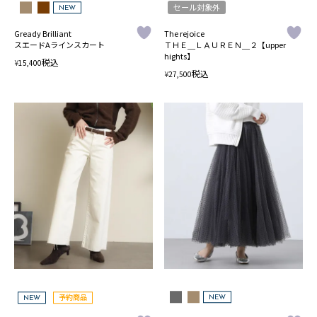
セール対象外
NEW
Gready Brilliant
The rejoice
スエードAラインスカート
ＴＨＥ＿ＬＡＵＲＥＮ＿２【upper
hights】
税込
¥
15,400
税込
¥
27,500
NEW
予約商品
NEW