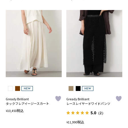
NEW
NEW
Gready Brilliant
Gready Brilliant
タックフレアイージースカート
レースレイヤードワイドパンツ
税込
¥
10,450
5.0
（2）
税込
¥
11,990