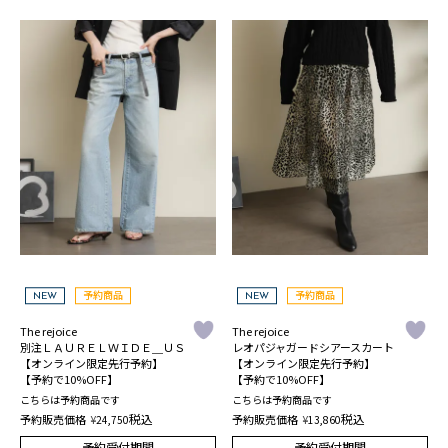
予約商品
予約商品
NEW
NEW
The rejoice
The rejoice
別注ＬＡＵＲＥＬＷＩＤＥ＿ＵＳ
レオパジャガードシアースカート
【オンライン限定先行予約】
【オンライン限定先行予約】
【予約で10%OFF】
【予約で10%OFF】
こちらは予約商品です
こちらは予約商品です
税込
税込
予約販売価格
¥
予約販売価格
¥
24,750
13,860
予約受付期間
予約受付期間