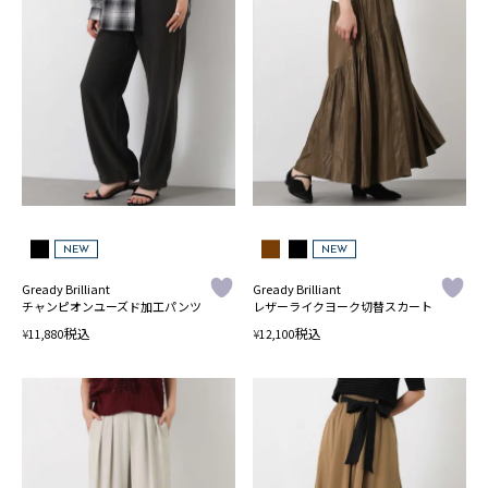
NEW
NEW
Gready Brilliant
Gready Brilliant
チャンピオンユーズド加工パンツ
レザーライクヨーク切替スカート
税込
税込
¥
¥
11,880
12,100