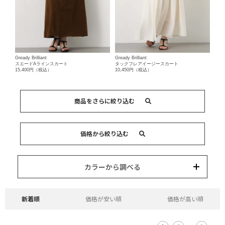
Gready Brilliant
Gready Brilliant
スエードAラインスカート
タックフレアイージースカート
15,400円（税込）
10,450円（税込）
商品をさらに絞り込む
スカート
パンツ
キーワード
価格から絞り込む
カテゴリー
カラー
ブランド
並び替え
15,000円以内
3,000円以内
8,000円以内
10,000円以内
5,000円以内
それ以上
カラーから調べる
新着順
価格が安い順
価格が高い順