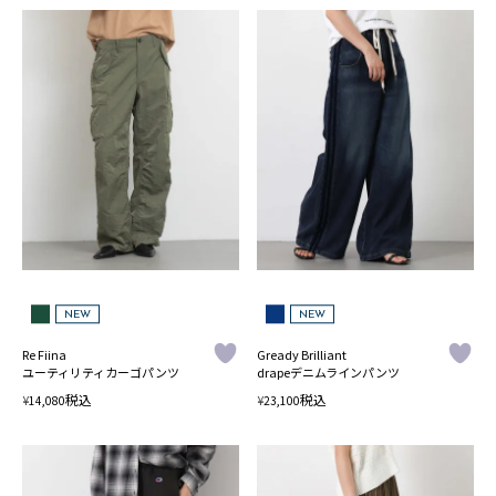
NEW
NEW
Re Fiina
Gready Brilliant
ユーティリティカーゴパンツ
drapeデニムラインパンツ
税込
税込
¥
¥
14,080
23,100