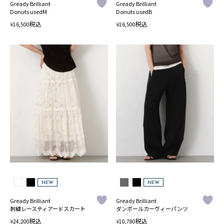
Gready Brilliant
Gready Brilliant
Donuts usedM
Donuts usedB
税込
税込
¥
¥
16,500
16,500
NEW
NEW
Gready Brilliant
Gready Brilliant
刺繍レースティアードスカート
ダンボールカーヴィーパンツ
税込
税込
¥
¥
24,200
10,780