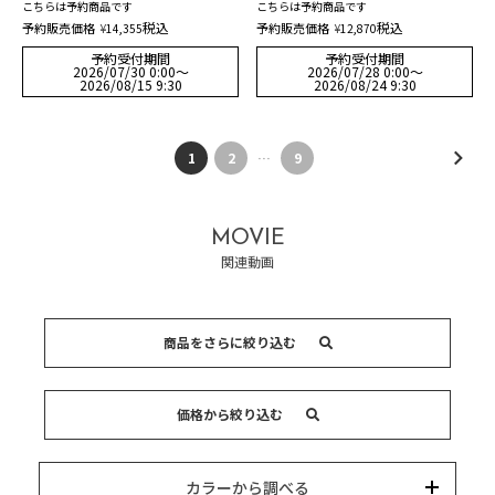
こちらは予約商品です
こちらは予約商品です
税込
税込
予約販売価格
¥
予約販売価格
¥
14,355
12,870
予約受付期間
予約受付期間
2026/07/30 0:00
〜
2026/07/28 0:00
〜
2026/08/15 9:30
2026/08/24 9:30
1
2
…
9
MOVIE
関連動画
商品をさらに絞り込む
スカート
パンツ
キーワード
価格から絞り込む
カテゴリー
カラー
ブランド
並び替え
15,000円以内
3,000円以内
8,000円以内
10,000円以内
5,000円以内
それ以上
カラーから調べる