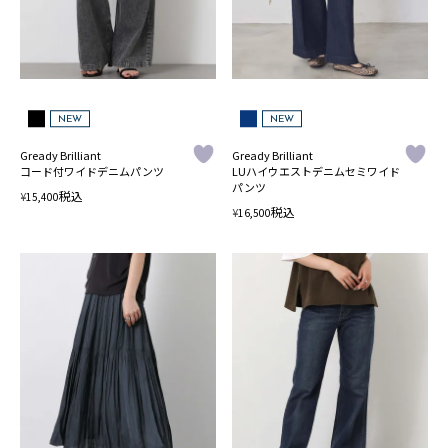
NEW
NEW
Gready Brilliant
Gready Brilliant
コード付ワイドデニムパンツ
LUハイウエストデニムセミワイド
パンツ
税込
¥
15,400
税込
¥
16,500