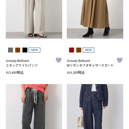
NEW
NEW
Gready Brilliant
Gready Brilliant
２タックワイドパンツ
Wリボンタフタギャザースカート
税込
税込
¥
¥
15,400
14,300