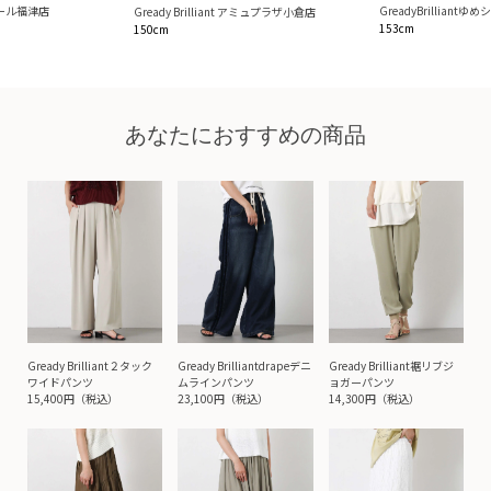
ンモール福津店
GreadyBrilliant
Gready Brilliant アミュプラザ小倉店
153cm
150cm
あなたにおすすめの商品
Gready Brilliant２タック
Gready Brilliantdrapeデニ
Gready Brilliant裾リブジ
ワイドパンツ
ムラインパンツ
ョガーパンツ
15,400円（税込）
23,100円（税込）
14,300円（税込）