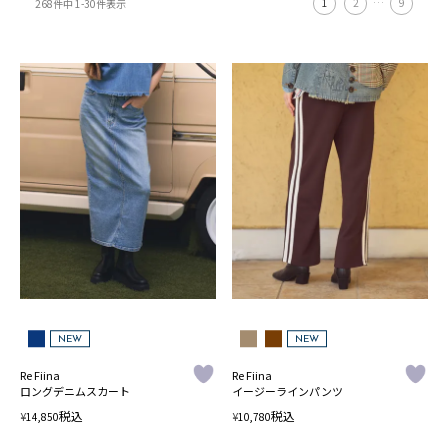
1
2
…
9
268
件中
1
-
30
件表示
NEW
NEW
Re Fiina
Re Fiina
ロングデニムスカート
イージーラインパンツ
税込
税込
¥
¥
14,850
10,780