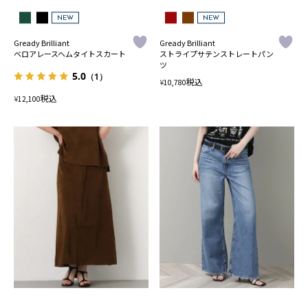
NEW
NEW
Gready Brilliant
Gready Brilliant
ベロアレースヘムタイトスカート
ストライプサテンストレートパン
ツ
5.0
（1）
税込
¥
10,780
税込
¥
12,100