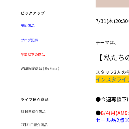
ピックアップ
7/31(木)2
予約商品
ブログ記事
テーマは、
半額以下の商品
【 私たちのW
WEB限定商品 ( Re Fiina )
スタッフ3人の
インスタライ
●今週再値下
ライブ紹介商品
8月6日紹介商品
●
8/4(月)AM
セール品2点1
7月31日紹介商品