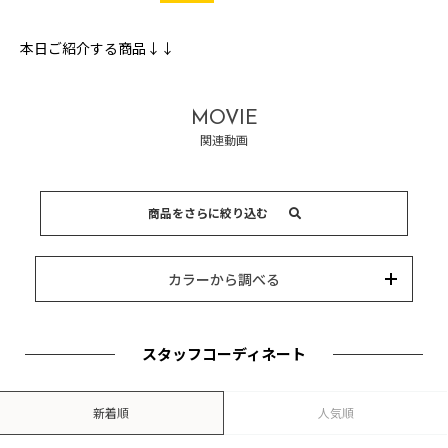
本日ご紹介する商品↓↓
MOVIE
関連動画
商品をさらに絞り込む
15,000円以内
3,000円以内
8,000円以内
10,000円以内
5,000円以内
それ以上
キーワード
カラーから調べる
カテゴリー
カラー
ブランド
並び替え
スタッフコーディネート
新着順
人気順