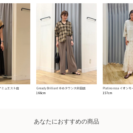
t 博多アミュエスト店
Gready Brilliant ゆめタウン大牟田店
Platino rosa イオ
166cm
157cm
あなたにおすすめの商品