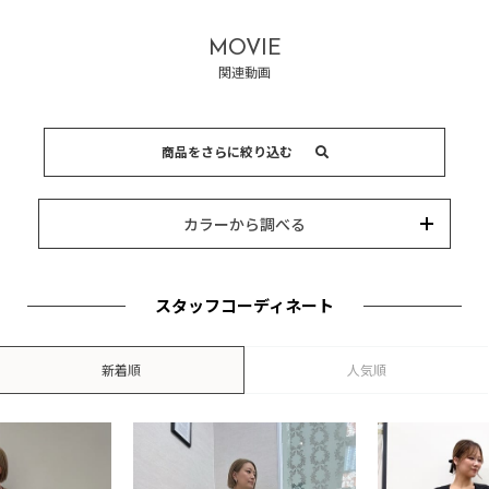
MOVIE
関連動画
商品をさらに絞り込む
15,000円以内
3,000円以内
8,000円以内
10,000円以内
5,000円以内
それ以上
キーワード
カラーから調べる
カテゴリー
カラー
ブランド
並び替え
スタッフコーディネート
新着順
人気順