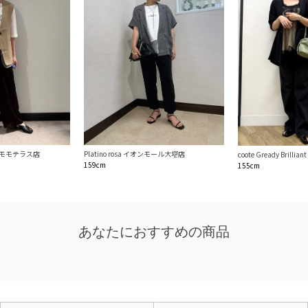
liantモモテラス店
Platino rosa イオンモール大塔店
coote Gready Bril
159cm
155cm
あなたにおすすめの商品