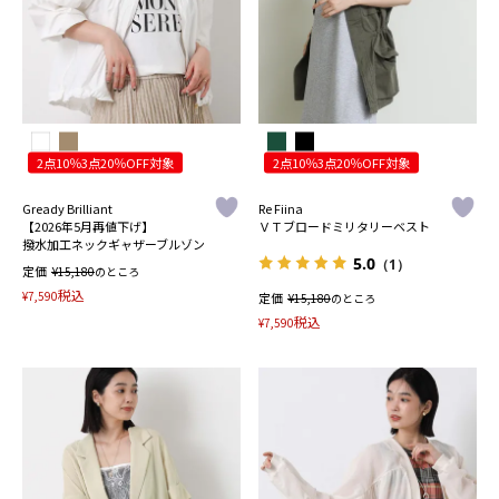
2点10％3点20％OFF対象
2点10％3点20％OFF対象
Gready Brilliant
Re Fiina
【2026年5月再値下げ】
ＶＴブロードミリタリーベスト
撥水加工ネックギャザーブルゾン
5.0
（1）
定価
¥
15,180
のところ
税込
¥
7,590
定価
¥
15,180
のところ
税込
¥
7,590