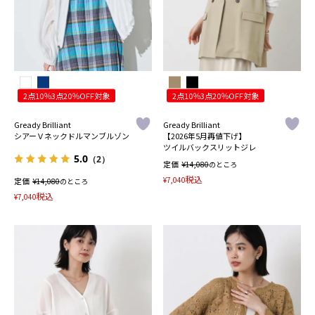
2点10％3点20％OFF対象
2点10％3点20％OFF対象
Gready Brilliant
Gready Brilliant
シアーＶネックドルマンブルゾン
【2026年5月再値下げ】
ツイルバックスリットジレ
5.0
（2）
定価
¥
14,080
のところ
税込
¥
7,040
定価
¥
14,080
のところ
税込
¥
7,040