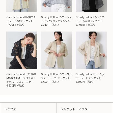
Gready BrilliantUV加工テ
Gready Brilliantシアーシャ
Gready Brilliantカラミテ
ーラー5分袖ジャケット
ーリングVネックブルゾン
ーラー5分袖ジャケット
7,700円（税込）
7,040円（税込）
11,088円（税込）
Gready Brilliant【2026年
Gready Brilliantシアースラ
Gready BrilliantＬｉＲｙ
5月再値下げ】クロスステ
ブテーラー7分ジャケット
テーラードジャケット
ッチハーフスリーブテー
6,600円（税込）
8,690円（税込）
6,600円（税込）
トップス
ジャケット・アウター