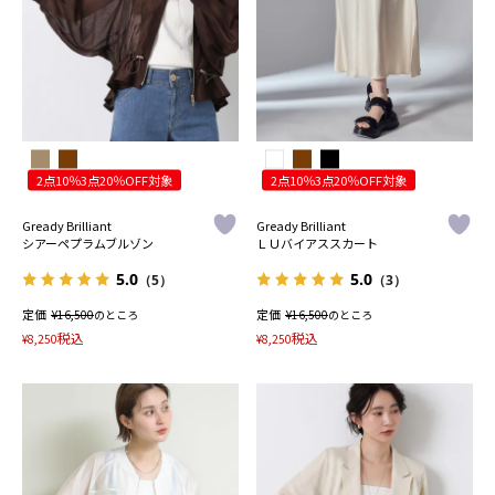
2点10％3点20％OFF対象
2点10％3点20％OFF対象
Gready Brilliant
Gready Brilliant
シアーペプラムブルゾン
ＬＵバイアススカート
5.0
5.0
（5）
（3）
定価
¥
定価
¥
16,500
のところ
16,500
のところ
税込
税込
¥
8,250
¥
8,250