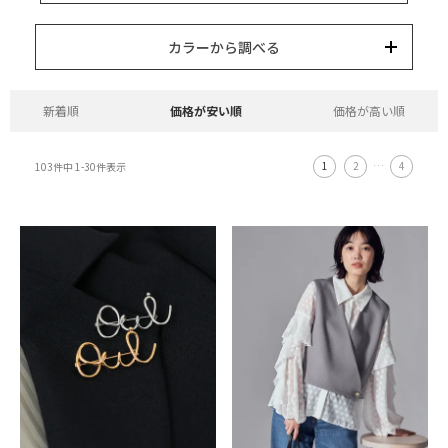
15,000円以内
3,000円以内
8,000円以内
10,000円以内
5,000円以内
それ以上
キーワード
カラーから調べる
カテゴリー
カラー
ブランド
並び替え
新着順
価格が安い順
価格が高い順
1
2
…
4
103
件中
1
-
30
件表示