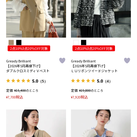
2点10％3点20％OFF対象
2点10％3点20％OFF対象
Gready Brilliant
Gready Brilliant
【2026年5月再値下げ】
【2026年5月再値下げ】
ダブルクロスミディＶベスト
ＬＵリボンツイードジャケット
5.0
5.0
（5）
（4）
定価
¥
定価
¥
15,400
のところ
19,800
のところ
税込
税込
¥
7,700
¥
7,920