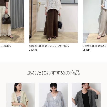
ンモール福津店
GreadyBrilliant
Gready Brilliant アミュプラザ小倉店
153cm
150cm
あなたにおすすめの商品