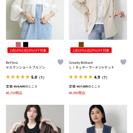
2点10％3点20％OFF対象
2点10％3点20％OFF対象
Re Fiina
Gready Brilliant
ドルマンショートブルゾン
ＬｉＲｙテーラードジャケット
5.0
4.9
（1）
（7）
定価
¥
定価
¥
16,500
のところ
17,380
のところ
税込
税込
¥
8,250
¥
8,690