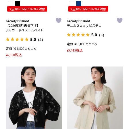
2点10％3点20％OFF対象
2点10％3点20％OFF対象
Gready Brilliant
Gready Brilliant
【2026年5月再値下げ】
デニム２ｗａｙビスチェ
ジャガードペプラムベスト
5.0
（3）
5.0
（4）
定価
¥
10,890
のところ
定価
¥
16,500
のところ
税込
¥
5,445
税込
¥
4,950