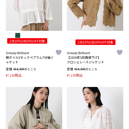
2点10％3点20％OFF対象
2点10％3点20％OFF対象
Gready Brilliant
Gready Brilliant
綿ボイルVネックペプラム7分袖ジ
【2026年5月再値下げ】
ャケット
クロシェレースジャケット
定価
¥
定価
¥
14,300
のところ
14,300
のところ
税込
税込
¥
7,150
¥
7,150