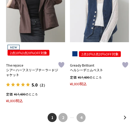
NEW
2点10％3点20％OFF対象
2点10％3点20％OFF対象
The rejoice
Gready Brilliant
シアーハーフスリーブテーラードジ
ヘルシーデニムベスト
ャケット
定価
¥
17,600
のところ
税込
¥
8,800
5.0
（2）
定価
¥
17,600
のところ
税込
¥
8,800
1
2
…
4