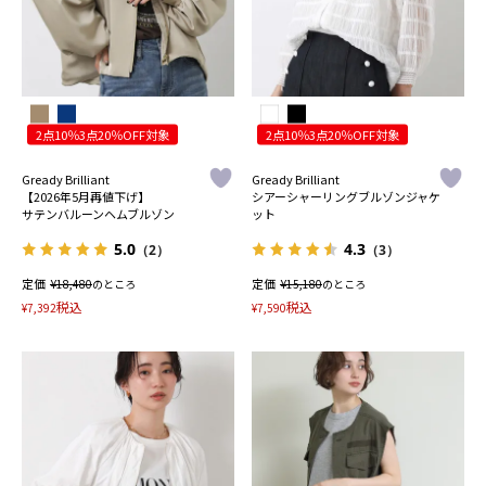
2点10％3点20％OFF対象
2点10％3点20％OFF対象
Gready Brilliant
Gready Brilliant
【2026年5月再値下げ】
シアーシャーリングブルゾンジャケ
サテンバルーンヘムブルゾン
ット
5.0
4.3
（2）
（3）
定価
¥
定価
¥
18,480
のところ
15,180
のところ
税込
税込
¥
7,392
¥
7,590