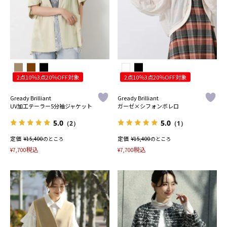
2点10％3点20％OFF対象
2点10％3点20％OFF対象
Gready Brilliant
Gready Brilliant
UV加工テーラー5分袖ジャケット
ガーゼ×シフォンボレロ
5.0
5.0
（2）
（1）
定価
¥
定価
¥
15,400
のところ
15,400
のところ
税込
税込
¥
7,700
¥
7,700