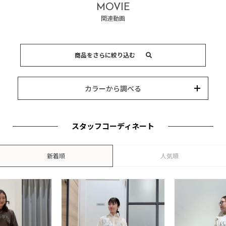
MOVIE
関連動画
商品をさらに絞り込む
15,000円以内
3,000円以内
8,000円以内
10,000円以内
5,000円以内
それ以上
キーワード
カラーから調べる
カテゴリー
カラー
ブランド
並び替え
スタッフコーディネート
新着順
人気順