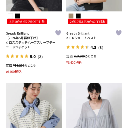
2点10％3点20％OFF対象
2点10％3点20％OFF対象
Gready Brilliant
Gready Brilliant
【2026年5月再値下げ】
aＴＲショートベスト
クロスステッチハーフスリーブテー
4.3
ラードジャケット
（8）
5.0
定価
¥
13,200
のところ
（2）
税込
¥
6,600
定価
¥
13,200
のところ
税込
¥
6,600