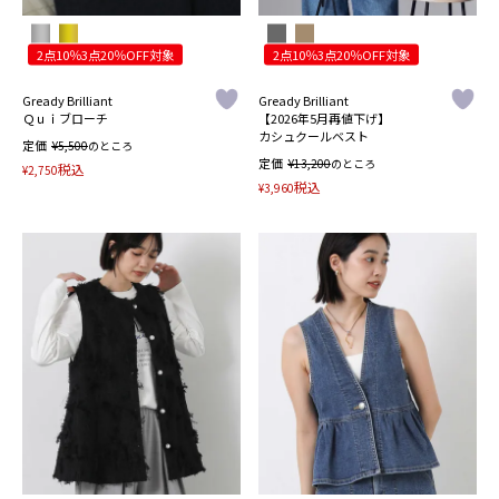
2点10％3点20％OFF対象
2点10％3点20％OFF対象
Gready Brilliant
Gready Brilliant
Ｑｕｉブローチ
【2026年5月再値下げ】
カシュクールベスト
定価
¥
5,500
のところ
定価
¥
13,200
のところ
税込
¥
2,750
税込
¥
3,960