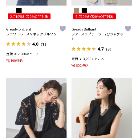
2点10％3点20％OFF対象
2点10％3点20％OFF対象
Gready Brilliant
Gready Brilliant
フラワーレースＶネックブルソン
シアースラブテーラー7分ジャケッ
ト
4.0
（1）
4.7
（3）
定価
¥
12,980
のところ
定価
¥
13,200
のところ
税込
¥
6,490
税込
¥
6,600