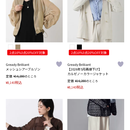
2点10％3点20％OFF対象
2点10％3点20％OFF対象
Gready Brilliant
Gready Brilliant
メッシュシアーブルゾン
【2026年5月再値下げ】
カルゼノーカラージャケット
定価
¥
16,280
のところ
定価
¥
16,280
のところ
税込
¥
8,140
税込
¥
8,140