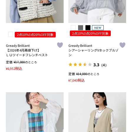
NEW
2点10％3点20％OFF対象
2点10％3点20％OFF対象
Gready Brilliant
Gready Brilliant
【2026年4月再値下げ】
シアーシャーリングVネックブルゾ
ＬＵツイードフレンチベスト
ン
定価
¥
17,380
のところ
3.3
（4）
税込
¥
6,952
定価
¥
14,080
のところ
税込
¥
7,040