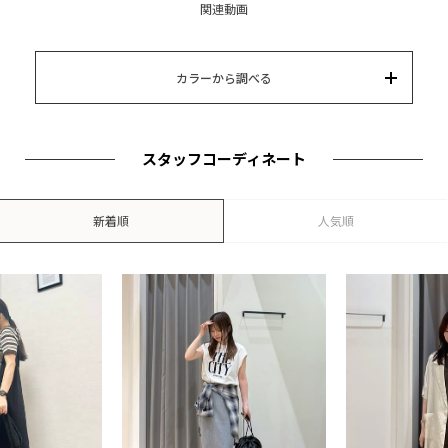
関連動画
キーワード
15,000円以内
3,000円以内
8,000円以内
10,000円以内
5,000円以内
それ以上
カテゴリー
カラーから調べる
カラー
ブランド
並び替え
スタッフコーディネート
新着順
人気順