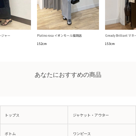
マネージャー
Platino rosa イオンモール福岡店
Gready Brilliant 
152cm
153cm
あなたにおすすめの商品
トップス
ジャケット・アウター
ボトム
ワンピース