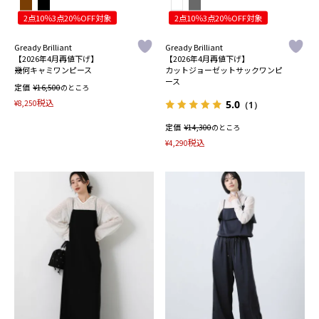
2点10％3点20％OFF対象
2点10％3点20％OFF対象
Gready Brilliant
Gready Brilliant
【2026年4月再値下げ】
【2026年4月再値下げ】
幾何キャミワンピース
カットジョーゼットサックワンピ
ース
定価
¥
16,500
のところ
税込
¥
8,250
5.0
（1）
定価
¥
14,300
のところ
税込
¥
4,290