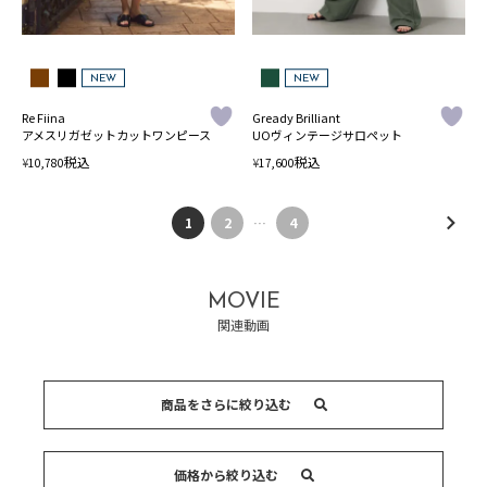
NEW
NEW
Re Fiina
Gready Brilliant
アメスリガゼットカットワンピース
UOヴィンテージサロペット
税込
税込
¥
¥
10,780
17,600
1
2
…
4
MOVIE
関連動画
商品をさらに絞り込む
オールインワン・サロペッ
ワンピース
キーワード
ト
価格から絞り込む
カテゴリー