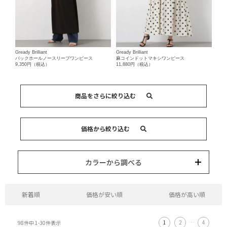
Gready Brilliant
Gready Brilliant
バックホールノースリーブワンピース
麻コインドットマキシワンピース
9,350円（税込）
11,880円（税込）
商品をさらに絞り込む
オールインワン・サロペッ
ワンピース
キーワード
ト
価格から絞り込む
カテゴリー
カラー
ブランド
並び替え
15,000円以内
3,000円以内
8,000円以内
10,000円以内
5,000円以内
それ以上
カラーから調べる
新着順
価格が安い順
価格が高い順
1
2
…
4
98
件中
1
-
30
件表示