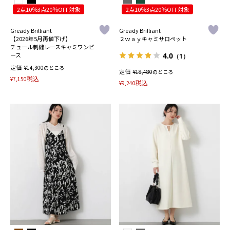
2点10％3点20％OFF対象
2点10％3点20％OFF対象
Gready Brilliant
Gready Brilliant
【2026年5月再値下げ】
２ｗａｙキャミサロペット
チュール刺繍レースキャミワンピ
4.0
ース
（1）
定価
¥
14,300
のところ
定価
¥
18,480
のところ
税込
¥
7,150
税込
¥
9,240