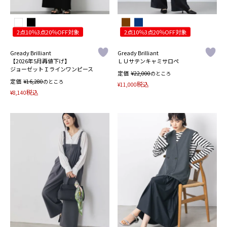
2点10％3点20％OFF対象
2点10％3点20％OFF対象
Gready Brilliant
Gready Brilliant
【2026年5月再値下げ】
ＬＵサテンキャミサロペ
ジョーゼットＩラインワンピース
定価
¥
22,000
のところ
定価
¥
16,280
のところ
税込
¥
11,000
税込
¥
8,140