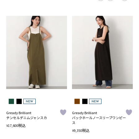
NEW
NEW
Gready Brilliant
Gready Brilliant
テンセルデニムジャンスカ
バックホールノースリーブワンピー
ス
税込
¥
17,600
税込
¥
9,350