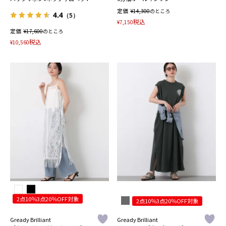
定価
¥
14,300
のところ
4.4
（5）
税込
¥
7,150
定価
¥
17,600
のところ
税込
¥
10,560
2点10％3点20％OFF対象
2点10％3点20％OFF対象
Gready Brilliant
Gready Brilliant