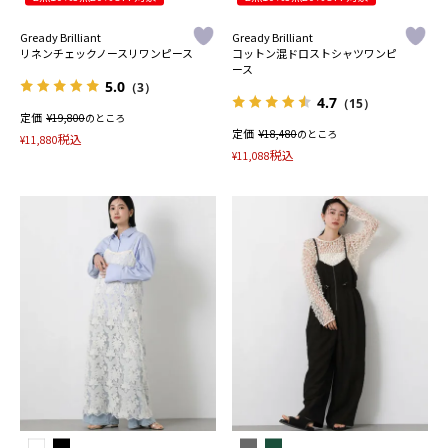
Gready Brilliant
Gready Brilliant
リネンチェックノースリワンピース
コットン混ドロストシャツワンピ
ース
5.0
（3）
4.7
（15）
定価
¥
19,800
のところ
定価
¥
18,480
のところ
税込
¥
11,880
税込
¥
11,088