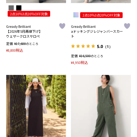
2点10％3点20％OFF対象
2点10％3点20％OFF対象
Gready Brilliant
Gready Brilliant
【2026年5月再値下げ】
aドッキングジレジャンバースカー
ウェザークロスサロペ
ト
定価
¥
17,600
のところ
5.0
（1）
税込
¥
8,800
定価
¥
16,500
のところ
税込
¥
4,950