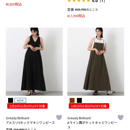
5.0
（1）
税込
¥
8,800
定価
¥
18,700
のところ
税込
¥
13,090
NEW
2点10％3点20％OFF対象
2点10％3点20％OFF対象
Gready Brilliant
Gready Brilliant
アメスリVネックマキシワンピース
Aライン両ポケットキャミワンピー
ス
定価
¥
19,800
のところ