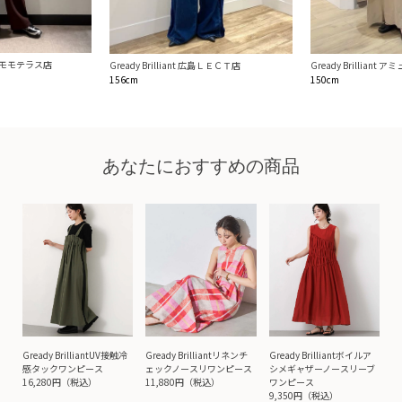
liantモモテラス店
Gready Brilliant 広島ＬＥＣＴ店
Gready Brillian
156cm
150cm
あなたにおすすめの商品
Gready BrilliantUV接触冷
Gready Brilliantリネンチ
Gready Brilliantボイルア
感タックワンピース
ェックノースリワンピース
シメギャザーノースリーブ
16,280円（税込）
11,880円（税込）
ワンピース
9,350円（税込）