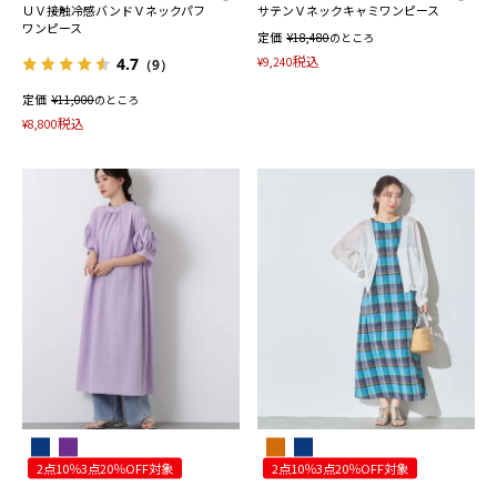
ＵＶ接触冷感バンドＶネックパフ
サテンＶネックキャミワンピース
ワンピース
定価
¥
18,480
のところ
税込
¥
9,240
4.7
（9）
定価
¥
11,000
のところ
税込
¥
8,800
2点10％3点20％OFF対象
2点10％3点20％OFF対象