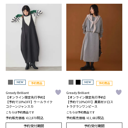
NEW
NEW
予約商品
予約商品
Gready Brilliant
Gready Brilliant
【オンライン限定先行予約】
【オンライン限定先行予約】
【予約で10%OFF】ウールライク
【予約で10%OFF】異素材ドロス
コクーンジャンスカ
トラグランワンピース
こちらは予約商品です
こちらは予約商品です
税込
税込
予約販売価格
¥
予約販売価格
¥
12,870
11,682
予約受付期間
予約受付期間