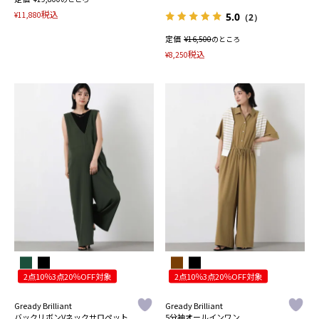
税込
¥
11,880
5.0
（2）
定価
¥
16,500
のところ
税込
¥
8,250
2点10％3点20％OFF対象
2点10％3点20％OFF対象
Gready Brilliant
Gready Brilliant
バックリボンVネックサロペット
5分袖オールインワン