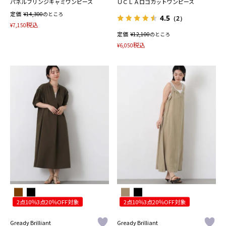
パネルフリンジキャミワンピース
ＵＣＬＡロゴカットワンピース
定価
¥
14,300
のところ
4.5
（2）
税込
¥
7,150
定価
¥
12,100
のところ
税込
¥
6,050
2点10％3点20％OFF対象
2点10％3点20％OFF対象
Gready Brilliant
Gready Brilliant