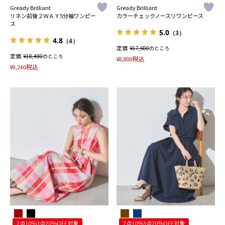
Gready Brilliant
Gready Brilliant
リネン前後２ＷＡＹ5分袖ワンピー
カラーチェックノースリワンピース
ス
5.0
（3）
4.8
（4）
定価
¥
17,600
のところ
定価
¥
18,480
のところ
税込
¥
8,800
税込
¥
9,240
2点10％3点20％OFF対象
2点10％3点20％OFF対象