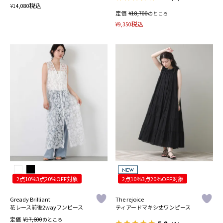
税込
¥
14,080
定価
¥
18,700
のところ
税込
¥
9,350
NEW
2点10％3点20％OFF対象
2点10％3点20％OFF対象
Gready Brilliant
The rejoice
花レース前後2wayワンピース
ティアードマキシ丈ワンピース
定価
¥
17,600
のところ