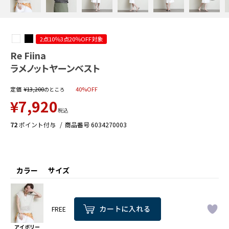
2点10％3点20％OFF対象
Re Fiina
ラメノットヤーンベスト
定価
¥
13,200
40%OFF
のところ
¥
7,920
税込
72
ポイント付与
商品番号
6034270003
カラー
サイズ
FREE
アイボリー