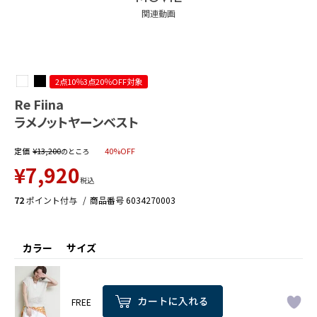
関連動画
2点10％3点20％OFF対象
Re Fiina
ラメノットヤーンベスト
定価
¥
13,200
40%OFF
のところ
¥
7,920
税込
72
ポイント付与
商品番号
6034270003
カラー
サイズ
FREE