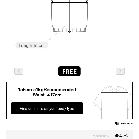
Length
58cm
FREE
156cm 51kgRecommended
Waist +17cm
Find out more on your body type