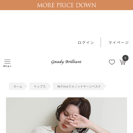
ログイン
マイページ
0
メニュー
#新作アイテム
#予約10%OFF
#レース
#ワンピース
#カー
トップス
Re Fiinaラメノットヤーンベスト