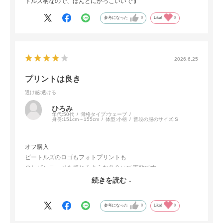
トルズ柄なので、ほんとにかっこいいです
参考になった
0
Like!
0
2026.6.25
プリントは良き
透け感
:透ける
ひろみ
年代:
50代
骨格タイプ:
ウェーブ
身長:
151cm～155cm
体型:
小柄
普段の服のサイズ:
S
オフ購入
ビートルズのロゴもフォトプリントも
少しビンテージを感じるような色合いで素敵です
生地も思っていたより柔らかくストレッチ性もあります
続きを読む
首元のリブが洗濯後、ヨレないかちょっと心配
参考になった
0
Like!
0