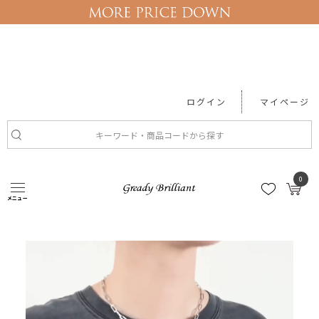
ログイン
マイページ
#セール
#ワンピース
#レース
#Tシャツ
#機能性アイテム
0
メニュー
トップス
Re FiinaＢＥＡＴＬＥＳピグメントＴ...