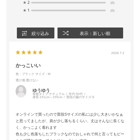
★
2
(0)
★
1
(0)
絞り込み
表示：新しい順
2026.7.2
かっこいい
色：ブラック
サイズ：M
透け感
:透けない
ゆうゆう
骨格タイプ:
ナチュラル
年代:
50代
身長:
151cm～155cm
普段の服のサイズ:
S
オンラインで買ったので普段Sサイズの私には少し大きいかなぁ
と思ってましたが、肩が少し落ちるくらい、丈はそんなに長くな
く、かっこよく着れます
色も少し色落ちしたブラックなのでおしゃれで何と言ってもビー