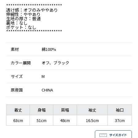
**************************
透け感：オフのみややあり
伸縮性：ややあり
生地の厚さ：普通
裏地：なし
ポケット：なし
**************************
素材
綿100%
カラー展開
オフ、ブラック
サイズ
M
原産国
CHINA
着丈
身幅
肩幅
袖丈
袖口
63cm
51cm
48cm
16.5cm
37cm