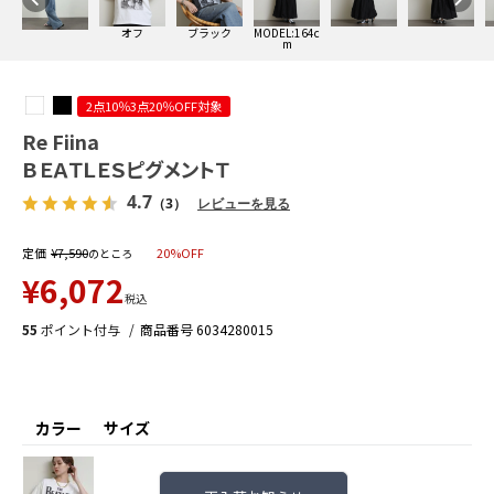
オフ
ブラック
MODEL:164c
m
2点10％3点20％OFF対象
Re Fiina
ＢＥＡＴＬＥＳピグメントＴ
4.7
（3）
レビューを見る
定価
¥
7,590
20%OFF
のところ
¥
6,072
税込
55
ポイント付与
商品番号
6034280015
カラー
サイズ