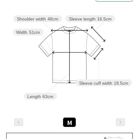
Sleeve length
16.5cm
Shoulder width
48cm
Width
51cm
Sleeve cuff width
18.5cm
Length
63cm
M