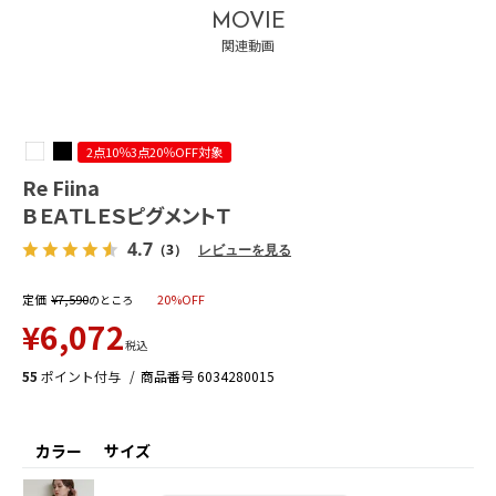
MOVIE
関連動画
2点10％3点20％OFF対象
Re Fiina
ＢＥＡＴＬＥＳピグメントＴ
4.7
（3）
レビューを見る
定価
¥
7,590
20%OFF
のところ
¥
6,072
税込
55
ポイント付与
商品番号
6034280015
カラー
サイズ