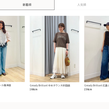
新着順
人気順
ンモール福津店
Gready Brilliant ゆめタウン大牟田店
Gready Brilliant
166cm
156cm