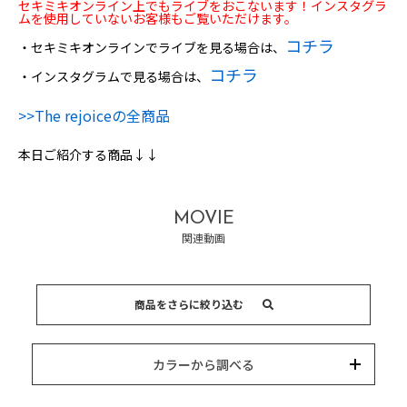
セキミキオンライン上でもライブをおこないます！インスタグラ
ムを使用していないお客様もご覧いただけます。
コチラ
・セキミキオンラインでライブを見る場合は、
コチラ
・インスタグラムで見る場合は、
>>The rejoiceの全商品
本日ご紹介する商品↓↓
MOVIE
関連動画
商品をさらに絞り込む
15,000円以内
3,000円以内
8,000円以内
10,000円以内
5,000円以内
それ以上
キーワード
カラーから調べる
カテゴリー
カラー
ブランド
並び替え