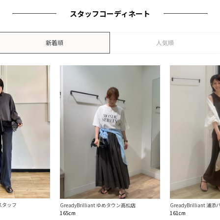
スタッフコーディネート
新着順
人気順
本部スタッフ
GreadyBrilliant ゆめタウン高松店
GreadyBrilliant 
165cm
161cm