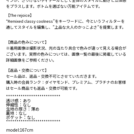
インが、さりげないディテールとして全体のスタイルに動きと立体感
をプラスします。ボトムを選ばない万能アイテムです。
【The rejoice】
”Remixed classy coolness”をキーワードに、今というフィルターを
通してスタイルを編集し、”上品な大人のかっこよさ”を提案します。
【商品の色みについて】
※着用画像は撮影状況、光の当たり具合で色みが違って見える場合が
ございます。実際の色みについては、画像一覧の最後に掲載している
詳細画像をご参照ください。
【返品・交換について】
セール品は、返品・交換不可とさせていただきます。
購入時の会員ランク：ダイヤモンド、プレミアム、プラチナのお客様
はセール商品でも返品・交換が可能です。
**************************
透け感：あり
伸縮性：なし
生地の厚さ：薄め
裏地：なし
ポケット：なし
**************************
model:167cm