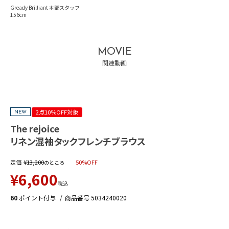
Gready Brilliant 本部スタッフ
156
MOVIE
関連動画
2点10％OFF対象
NEW
The rejoice
リネン混袖タックフレンチブラウス
定価
¥
13,200
50%OFF
のところ
¥
6,600
税込
60
ポイント付与
商品番号
5034240020