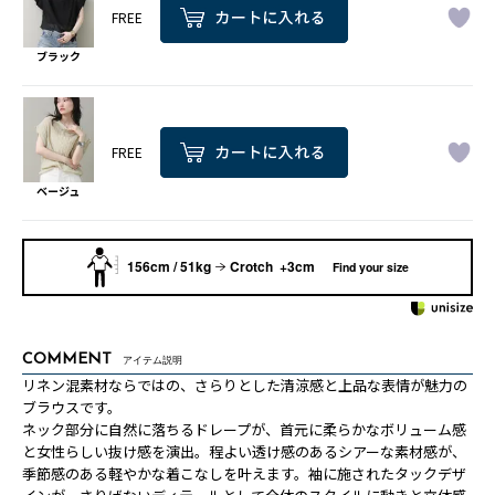
FREE
ブラック
FREE
ベージュ
156cm / 51kg
Crotch +3cm
Find your size
COMMENT
アイテム説明
リネン混素材ならではの、さらりとした清涼感と上品な表情が魅力の
ブラウスです。
ネック部分に自然に落ちるドレープが、首元に柔らかなボリューム感
と女性らしい抜け感を演出。程よい透け感のあるシアーな素材感が、
季節感のある軽やかな着こなしを叶えます。袖に施されたタックデザ