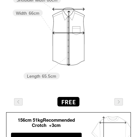
Shoulder width
60cm
Width
66cm
Length
65.5cm
FREE
156cm 51kgRecommended
Crotch +3cm