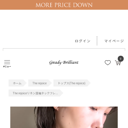
ログイン
マイページ
0
#セール
#ワンピース
#レース
#Tシャツ
#機能性アイテム
メニュー
The rejoice
トップス(The rejoice)
The rejoiceリネン混袖タックフレ...