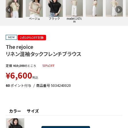
ベージュ
ブラック
model:167c
m
2点10％OFF対象
NEW
The rejoice
リネン混袖タックフレンチブラウス
定価
¥
13,200
50%OFF
のところ
¥
6,600
税込
60
ポイント付与
商品番号
5034240020
カラー
サイズ