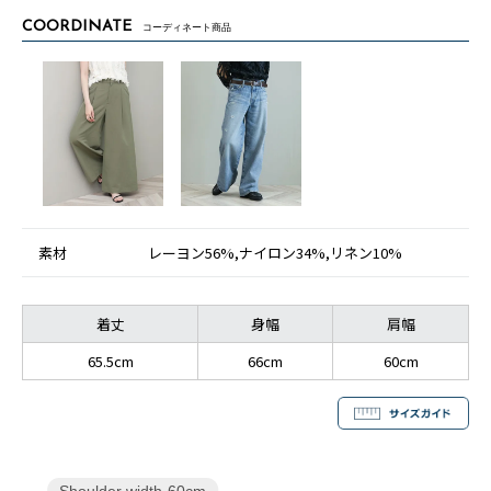
COORDINATE
コーディネート商品
素材
レーヨン56%,ナイロン34%,リネン10%
着丈
身幅
肩幅
65.5cm
66cm
60cm