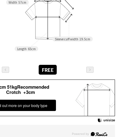
Width
57cm
Sleeve cuff width
19.5cm
Length
65cm
FREE
6cm 51kgRecommended
Crotch +3cm
d out more on your body type