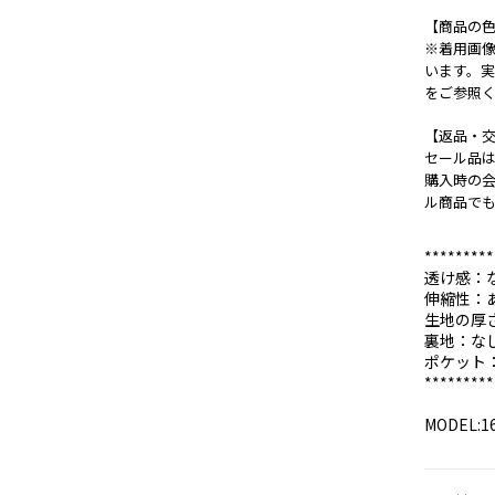
【商品の
※着用画
います。
をご参照
【返品・
セール品
購入時の
ル商品で
*********
透け感：
伸縮性：
生地の厚
裏地：な
ポケット
*********
MODEL:1