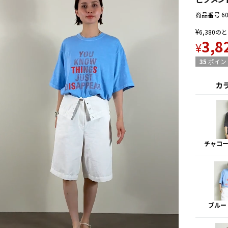
商品番号
6
¥
6,380
のと
3,8
¥
35
ポイン
カ
チャコ
ブルー