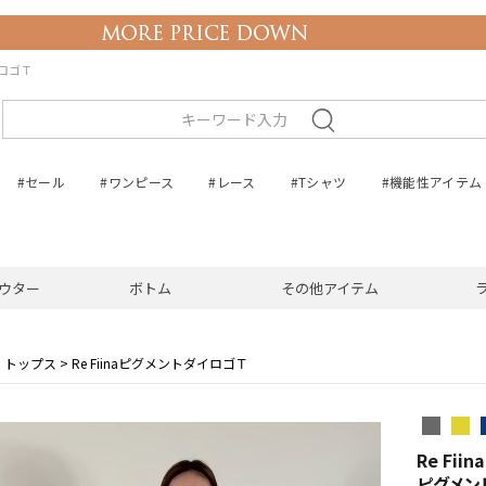
イロゴＴ
#セール
#ワンピース
#レース
#Tシャツ
#機能性アイテム
ウター
ボトム
その他アイテム
トップス
Re FiinaピグメントダイロゴＴ
Re Fiina
ピグメン