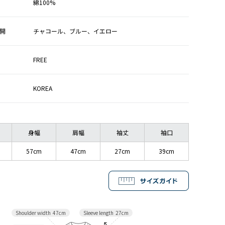
綿100%
開
チャコール、ブルー、イエロー
FREE
KOREA
身幅
肩幅
袖丈
袖口
57cm
47cm
27cm
39cm
Sleeve length
27cm
Shoulder width
47cm