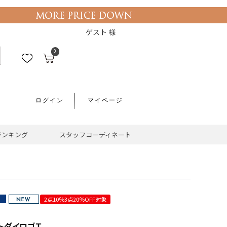
ゲスト 様
0
ログイン
マイページ
ランキング
スタッフコーディネート
2点10％3点20％OFF対象
トダイロゴＴ