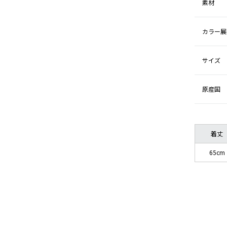
素材
カラー展
サイズ
原産国
着丈
65cm