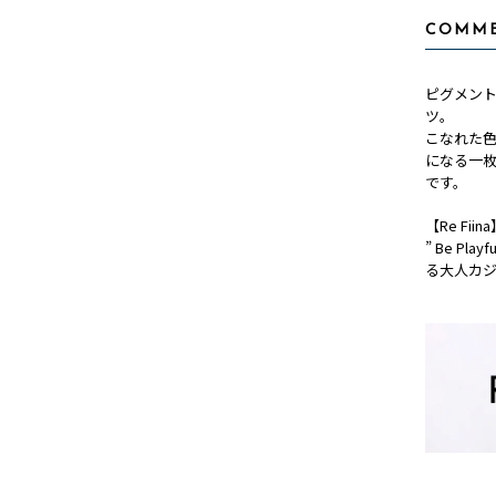
COMM
ピグメン
ツ。
こなれた
になる一
です。
【Re Fii
” Be P
る大人カジ