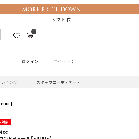
ゲスト 様
0
ログイン
マイページ
ランキング
スタッフコーディネート
EPURE】
FF対象
oice
ウンドミュール【EPURE】