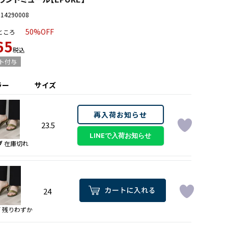
014290008
50%OFF
ところ
65
税込
ト付与
ラー
サイズ
再入荷お知らせ
23.5
ブ
在庫切れ
24
ブ
残りわずか