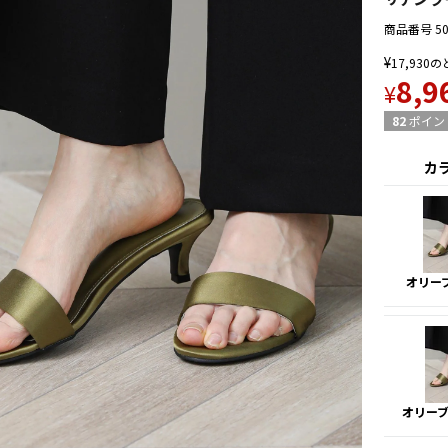
商品番号
5
¥
17,930
の
8,9
¥
82
ポイン
カ
オリー
オリー