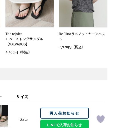
The rejoice
Re Fiinaラメノットヤーンベス
Ｌｏｌａトングサンダル
ト
【MALVADOS】
7,920円（税込）
4,466円（税込）
ー
サイズ
再入荷お知らせ
23.5