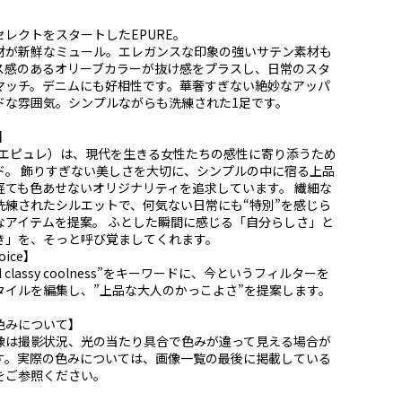
セレクトをスタートしたEPURE。
材が新鮮なミュール。エレガンスな印象の強いサテン素材も
ス感のあるオリーブカラーが抜け感をプラスし、日常のスタ
マッチ。デニムにも好相性です。華奢すぎない絶妙なアッパ
ドな雰囲気。シンプルながらも洗練された1足です。
E】
E（エピュレ）は、現代を生きる女性たちの感性に寄り添うため
ド。 飾りすぎない美しさを大切に、シンプルの中に宿る上品
経ても色あせないオリジナリティを追求しています。 繊細な
洗練されたシルエットで、何気ない日常にも“特別”を感じら
なアイテムを提案。 ふとした瞬間に感じる「自分らしさ」と
き」を、そっと呼び覚ましてくれます。
oice】
ed classy coolness”をキーワードに、今というフィルターを
タイルを編集し、”上品な大人のかっこよさ”を提案します。
色みについて】
像は撮影状況、光の当たり具合で色みが違って見える場合が
す。実際の色みについては、画像一覧の最後に掲載している
をご参照ください。