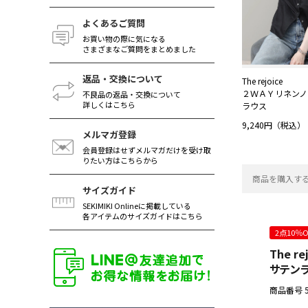
よくあるご質問
お買い物の際に気になる
さまざまなご質問をまとめました
返品・交換について
The rejoice
２ＷＡＹリネンノ
不良品の返品・交換について
詳しくはこちら
ラウス
9,240円（税込）
メルマガ登録
会員登録はせずメルマガだけを受け取
りたい方はこちらから
商品を購入す
サイズガイド
SEKIMIKI Onlineに掲載している
各アイテムのサイズガイドはこちら
2点10％
The re
サテンラ
商品番号