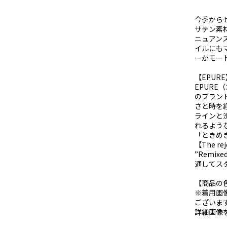
今季から
サテン素
ニュアン
イルにも
ーがモー
【EPUR
EPUR
のブラン
さと時を
ラインと
れるよう
「ときめ
【The rej
”Remix
通してス
【商品の
※着用画
ございま
詳細画像