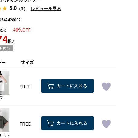
5.0
（3）
レビューを見る
D542428002
40%OFF
ころ
74
税込
ト付与
ラー
サイズ
FREE
フ
FREE
コール