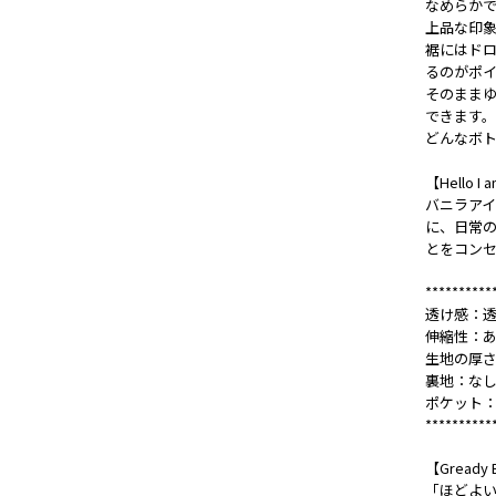
なめらか
上品な印
裾にはド
るのがポ
そのまま
できます。
どんなボ
【Hello 
バニラアイ
に、日常
とをコン
**********
透け感：透
伸縮性：
生地の厚
裏地：な
ポケット
**********
【Gready B
「ほどよ