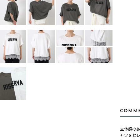
COMM
立体感の
ャツをセ