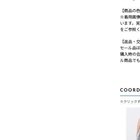
【商品の
※着用画
います。
をご参照
【返品・
セール品
購入時の
ル商品で
COORD
※クリック