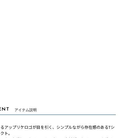
ENT
アイテム説明
あるアップリケロゴが目を引く、シンプルながら存在感のあるTシ
レクト。