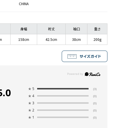
CHINA
身幅
裄丈
袖口
重さ
cm
158cm
42.5cm
38cm
200g
5.0
★
5
(3)
★
4
(0)
★
3
(0)
★
2
(0)
★
1
(0)