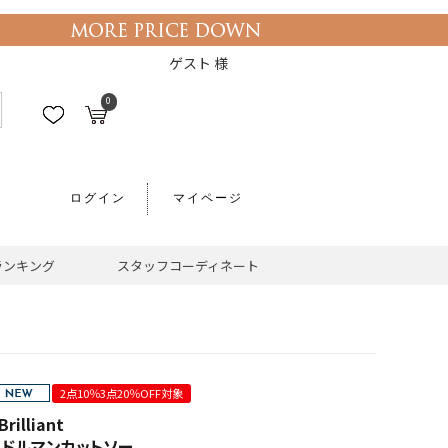
ゲスト 様
0
ログイン
マイページ
ランキング
スタッフコーディネート
2点10％3点20％OFF対象
rilliant
VAドルマンカットソー