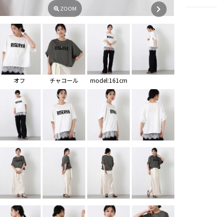
ZOOM
オフ
チャコール
model:161cm