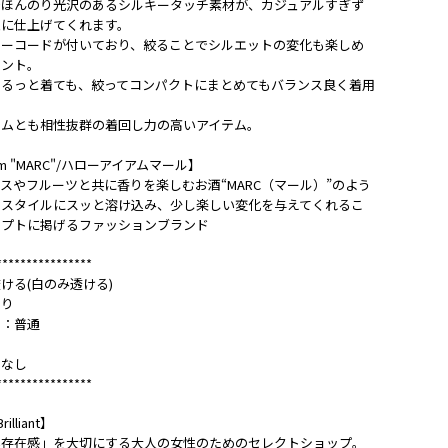
でほんのり光沢のあるシルキータッチ素材が、カジュアルすぎず
象に仕上げてくれます。
ローコードが付いており、絞ることでシルエットの変化も楽しめ
イント。
ゆるっと着ても、絞ってコンパクトにまとめてもバランス良く着用
トムとも相性抜群の着回し力の高いアイテム。
I am "MARC"/ハローアイアムマール】
スやフルーツと共に香りを楽しむお酒“MARC（マール）”のよう
のスタイルにスッと溶け込み、少し楽しい変化を与えてくれるこ
セプトに掲げるファッションブランド
****************
ける(白のみ透ける)
あり
さ：普通
し
：なし
****************
rilliant】
い存在感」を大切にする大人の女性のためのセレクトショップ。