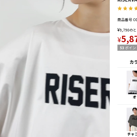
商品番号
O
¥
9,790
のと
5,8
¥
53
ポイン
カ
オ
チャ