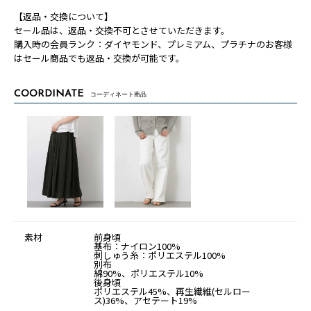
【返品・交換について】
セール品は、返品・交換不可とさせていただきます。
購入時の会員ランク：ダイヤモンド、プレミアム、プラチナのお客様
はセール商品でも返品・交換が可能です。
COORDINATE
コーディネート商品
素材
前身頃
基布：ナイロン100%
刺しゅう糸：ポリエステル100%
別布
綿90%、ポリエステル10%
後身頃
ポリエステル45%、再生繊維(セルロー
ス)36%、アセテート19%