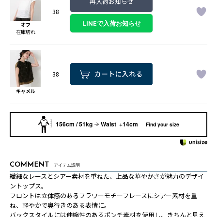
再入荷お知らせ
38
オフ
在庫切れ
38
キャメル
156cm / 51kg
Waist +14cm
Find your size
COMMENT
アイテム説明
繊細なレースとシアー素材を重ねた、上品な華やかさが魅力のデザイ
ントップス。
フロントは立体感のあるフラワーモチーフレースにシアー素材を重
ね、軽やかで奥行きのある表情に。
バックスタイルには伸縮性のあるポンチ素材を使用し、きちんと見え