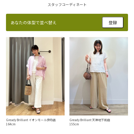
スタッフコーディネート
あなたの体型で並べ替え
登録
Gready Brilliant 天神地下街店
Gready Brilliant イオンモール伊丹店
155
164