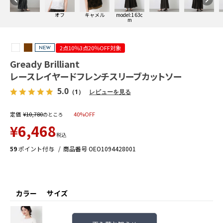
オフ
キャメル
model:163c
m
2点10％3点20％OFF対象
NEW
Gready Brilliant
レースレイヤードフレンチスリーブカットソー
5.0
（1）
レビューを見る
定価
¥
10,780
40%OFF
のところ
¥
6,468
税込
59
ポイント付与
商品番号
OEO1094428001
カラー
サイズ