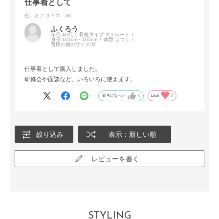
仕事着として
色：オフ
サイズ：38
ふくろう
年代:
40代
骨格タイプ:
ストレート
身長:
161cm～165cm
体型:
ふつう
普段の服のサイズ:
M
仕事着として購入しました。
研修会や面談など、いろいろに使えます。
参考になった
0
Like!
0
絞り込み
表示：新しい順
レビューを書く
STYLING