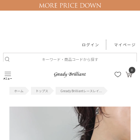
ログイン
マイページ
0
#セール
#ワンピース
#レース
#Tシャツ
#機能性アイテム
メニュー
トップス
Gready Brilliantレースレイ...