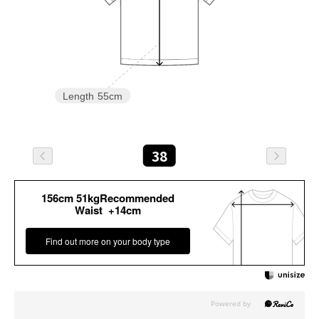
Length
55cm
38
156cm 51kgRecommended
Waist +14cm
Find out more on your body type