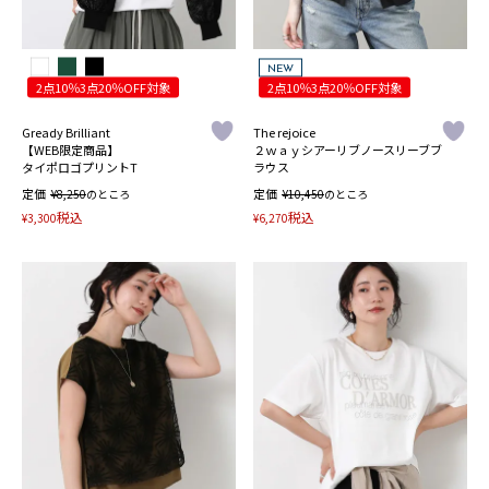
NEW
2点10％3点20％OFF対象
2点10％3点20％OFF対象
Gready Brilliant
The rejoice
【WEB限定商品】
２ｗａｙシアーリブノースリーブブ
タイポロゴプリントT
ラウス
定価
¥
定価
¥
8,250
のところ
10,450
のところ
税込
税込
¥
3,300
¥
6,270