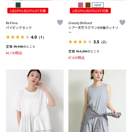
NEW
2点10％3点20％OFF対象
2点10％3点20％OFF対象
Re Fiina
Gready Brilliant
パイピングタンク
シアー天竺ラグラン6分袖カットソ
ー
4.0
（1）
3.5
（2）
定価
¥
9,460
のところ
定価
¥
13,200
のところ
税込
¥
4,730
税込
¥
7,920