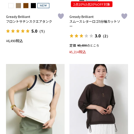
2点10％3点20％OFF対象
NEW
Gready Brilliant
Gready Brilliant
フロントサテンスクエアタンク
スムースレターロゴ5分袖カットソ
ー
5.0
（1）
3.0
（2）
税込
¥
6,490
定価
¥
8,690
のところ
税込
¥
5,214