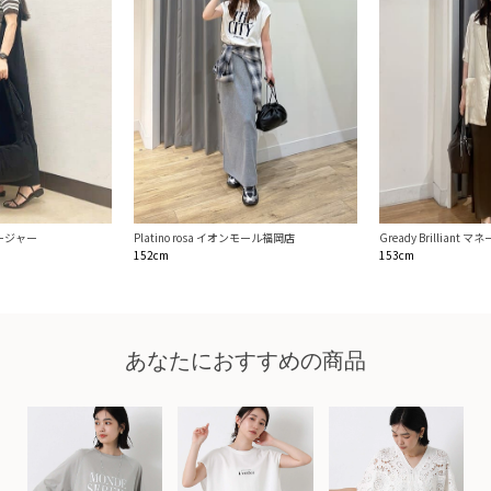
マネージャー
Platino rosa イオンモール福岡店
Gready Brilliant 
152cm
153cm
あなたにおすすめの商品