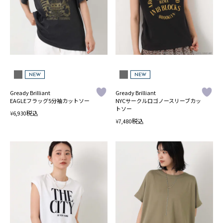
NEW
NEW
Gready Brilliant
Gready Brilliant
EAGLEフラッグ5分袖カットソー
NYCサークルロゴノースリーブカッ
トソー
税込
¥
6,930
税込
¥
7,480