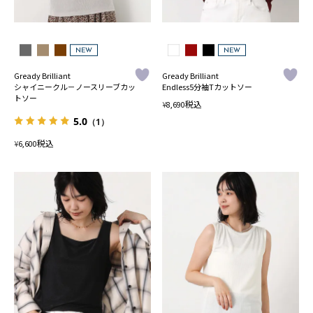
NEW
NEW
Gready Brilliant
Gready Brilliant
シャイニークル－ノースリーブカッ
Endless5分袖Tカットソー
トソー
税込
¥
8,690
5.0
（1）
税込
¥
6,600