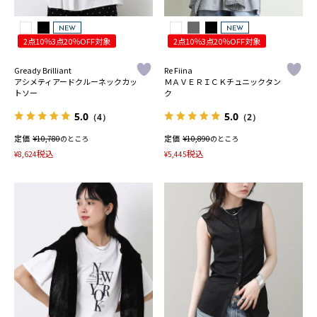
NEW
NEW
2点10％3点20％OFF対象
2点10％3点20％OFF対象
Gready Brilliant
Re Fiina
アシメティアードクルーネックカッ
ＭＡＶＥＲＩＣＫチュニックタン
トソー
ク
5.0
5.0
（4）
（2）
定価
¥
定価
¥
10,780
のところ
10,890
のところ
税込
税込
¥
8,624
¥
5,445