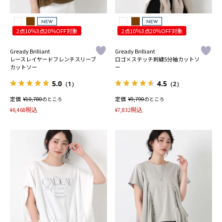
NEW
NEW
2点10％3点20％OFF対象
2点10％3点20％OFF対象
Gready Brilliant
Gready Brilliant
レースレイヤードフレンチスリーブ
ロゴ×ステッチ刺繍5分袖カットソ
カットソー
ー
5.0
4.5
（1）
（2）
定価
¥
定価
¥
10,780
のところ
9,790
のところ
税込
税込
¥
6,468
¥
7,832