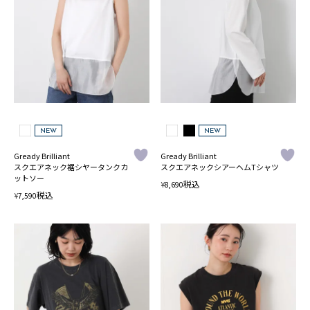
NEW
NEW
Gready Brilliant
Gready Brilliant
スクエアネック裾シヤータンクカ
スクエアネックシアーヘムTシャツ
ットソー
税込
¥
8,690
税込
¥
7,590