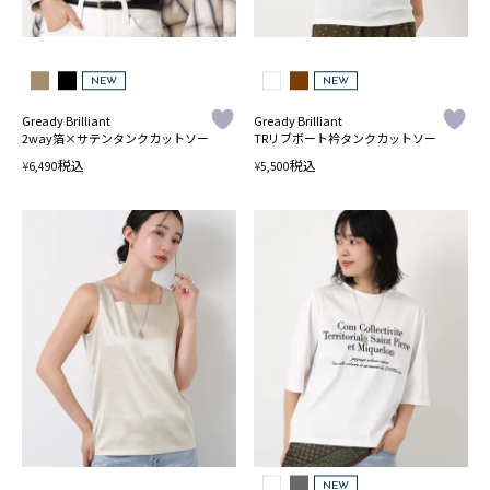
NEW
NEW
Gready Brilliant
Gready Brilliant
2way箔×サテンタンクカットソー
TRリブボート衿タンクカットソー
税込
税込
¥
¥
6,490
5,500
NEW