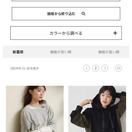
キーワード
価格から絞り込む
カテゴリー
カラー
ブランド
並び替え
15,000円以内
3,000円以内
8,000円以内
10,000円以内
5,000円以内
それ以上
カラーから調べる
新着順
価格が安い順
価格が高い順
1
2
3
…
10
289
件中
31
-
60
件表示