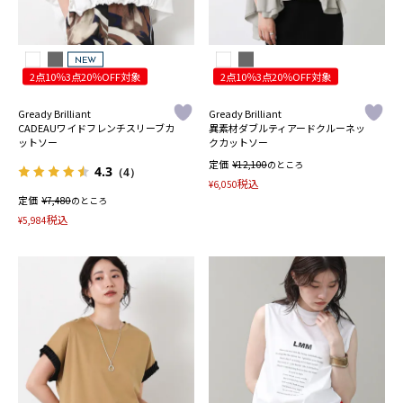
NEW
2点10％3点20％OFF対象
2点10％3点20％OFF対象
Gready Brilliant
Gready Brilliant
CADEAUワイドフレンチスリーブカ
異素材ダブルティアードクルーネッ
ットソー
クカットソー
定価
¥
12,100
のところ
4.3
（4）
税込
¥
6,050
定価
¥
7,480
のところ
税込
¥
5,984