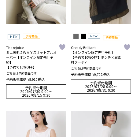
NEW
予約商品
NEW
予約商品
The rejoice
Gready Brilliant
ミニ裏毛２ＷＡＹスリットプルオ
【オンライン限定先行予約】
ーバー【オンライン限定先行予
【予約で10%OFF】ポンチ×異素
約】
材フーディ
【予約で10%OFF】
こちらは予約商品です
こちらは予約商品です
税込
予約販売価格
¥
9,702
税込
予約販売価格
¥
8,910
予約受付期間
2026/07/28 0:00
〜
予約受付期間
2026/08/31 9:30
2026/07/30 0:00
〜
2026/08/15 9:30