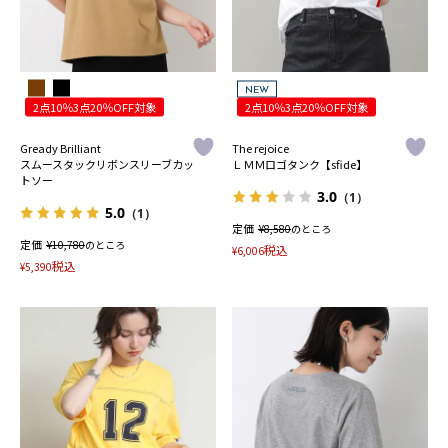
NEW
2点10％3点20％OFF対象
2点10％3点20％OFF対象
Gready Brilliant
The rejoice
スムースタックリボンスリーブカッ
ＬＭＭロゴタンク【sfide】
トソー
3.0
（1）
5.0
（1）
定価
¥
8,580
のところ
定価
¥
10,780
のところ
税込
¥
6,006
税込
¥
5,390