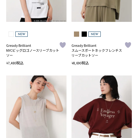
NEW
NEW
Gready Brilliant
Gready Brilliant
NYCビッグロゴノースリーブカット
スムースボートネックフレンチス
ソー
リーブカットソー
税込
税込
¥
¥
7,480
8,690