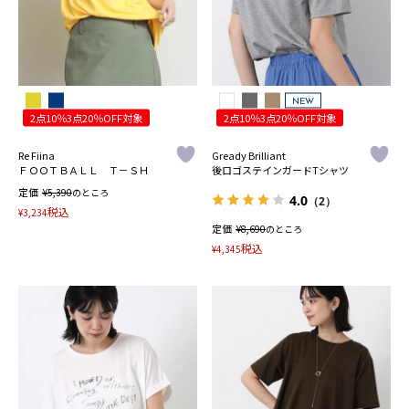
NEW
2点10％3点20％OFF対象
2点10％3点20％OFF対象
Re Fiina
Gready Brilliant
ＦＯＯＴＢＡＬＬ Ｔ－ＳＨ
後ロゴステインガードTシャツ
定価
¥
5,390
のところ
4.0
（2）
税込
¥
3,234
定価
¥
8,690
のところ
税込
¥
4,345