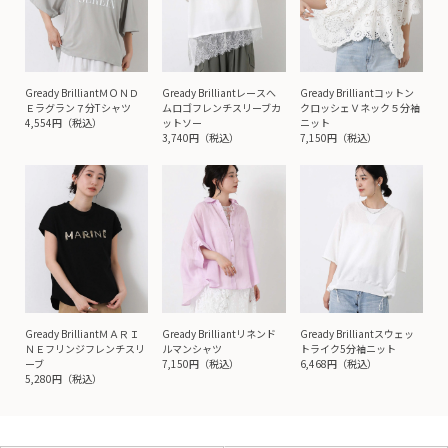
Gready BrilliantＭＯＮＤ
Gready Brilliantレースへ
Gready Brilliantコットン
Ｅラグラン７分Tシャツ
ムロゴフレンチスリーブカ
クロッシェＶネック５分袖
4,554円（税込）
ットソー
ニット
3,740円（税込）
7,150円（税込）
Gready BrilliantＭＡＲＩ
Gready Brilliantリネンド
Gready Brilliantスウェッ
ＮＥフリンジフレンチスリ
ルマンシャツ
トライク5分袖ニット
ーブ
7,150円（税込）
6,468円（税込）
5,280円（税込）