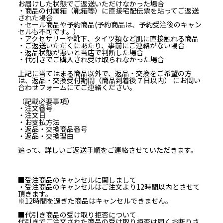
お届けした状態でご返送いただけなかった場合
・商品の付属箱（靴箱等）に直接宅配伝票を貼ってご返送
された場合
・セール商品や予約商品(予約商品は、予約受注後のキャン
セルも不可です。）
・アクセサリーや靴下、タイツ類など肌に直接触れる商品
・ご返送いただくにあたり、事前にご連絡がない場合
・返品状態が悪いと当店で判断した場合
・代引きでご購入され受け取られなかった場合
上記に当てはまる商品以外で、返品・交換をご希望の方
は、返品・交換受付期間（商品到着後７日以内） にお問い
合わせフォームにてご連絡ください。
（記載必要事項）
・注文番号
・注文日
・お支払方法
・返品・交換商品番号
・返品・交換理由
追って、詳しいご返送手順をご連絡させていただきます。
■受注商品のキャンセルに関しまして
・受注商品のキャンセルはご注文より12時間以内とさせて
頂きます。
※12時間を過ぎた商品はキャンセルできません。
■代引き商品の受け取り拒否について
代引きでご注文された商品の受け取り拒否は固くお断りさ