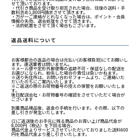
せて頂いております。
・代引き商品を受け取り拒否された場合、往復の送料・手
数料含め1,800円請求させて頂きます。
・万が一ご連絡がとれなくなった場合は、ポイント・会員
情報の失効、退会処理をさせて頂きます。
・法的処置をさせて頂く場合もございます。
返品送料について
お客様都合の返品の場合は元払い(お客様負担)にてお願いし
ます。運送業者は問いません。
※メール便や定形外郵便等の追跡不可・保証なしの配送を
お選びになられ、紛失した場合の責任は負いかねます。
※送り先住所は、お問い合わせフォームより、ご連絡いた
だいたのちにご案内いたします。
※ご返送の際のお荷物番号の控えの保管をお願いいたしま
す。
後日配送会社・お荷物番号の確認をさせていただく場合が
ございます
到着商品検品後、返金の手続を行います。その際、以下の
差し引きが発生いたします。
(1)ご返送後のお手元に残る商品のお買い上げ商品代金が
8,000円（税込）を下回る場合、
商品代金よりサービスさせていただいておりました送料600
円を商品代金より差し引きいたします。