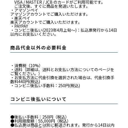
VISA / MASTER / JCB のカードがご利用可能です。
ご注文後、すぐに商品を発送いたします。
・アマゾンペイ
アマゾンアカウントでご購入いただけます。
・楽天ペイ
楽天アカウントでご購入いただけます。
・PAYPAY
・コンビニ後払い(2023年4月上旬～)：払込票発行から14日
以内にお支払いください。
商品代金以外の必要料金
・消費税（10%）
・送料（詳細は、送料とお支払い方法についてのページを
ご覧ください。）
・お支払方法に代金引換を選択された場合は、代金引換手
数料440円(税込)
・コンビニ後払い手数料：250円(税込)
コンビニ後払いについて
●後払い手数料：250円（税込）
●利用限度額：55,000円（税込）
●払込票は商品とは別に郵送されます。発行から14日以内