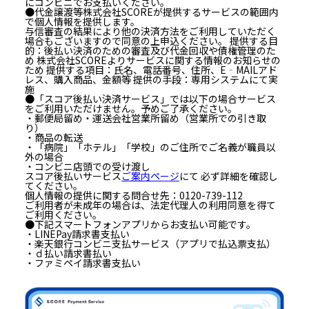
にコンビニでお支払いください。
●代金譲渡等株式会社SCOREが提供するサービスの範囲内
で個人情報を提供します。
与信審査の結果により他の決済方法をご利用していただく
場合もございますので同意の上申込ください。 提供する目
的：後払い決済のための審査及び代金回収や債権管理のた
め 株式会社SCOREよりサービスに関する情報のお知らせの
ため 提供する項目：氏名、電話番号、住所、E‐MAILアド
レス、購入商品、金額等 提供の手段：専用システムにて実
施
●「スコア後払い決済サービス」では以下の場合サービス
をご利用いただけません。予めご了承ください。
・郵便局留め・運送会社営業所留め（営業所での引き取
り）
・商品の転送
・「病院」「ホテル」「学校」のご住所でご名義が職員以
外の場合
・コンビニ店頭での受け渡し
スコア後払いサービス
ご案内ページ
にて 必ず詳細を確認し
てください。
個人情報の提供に関する問合せ先：0120-739-112
ご利用者が未成年の場合は、法定代理人の利用同意を得て
ご利用ください。
●下記スマートフォンアプリからお支払い可能です。
・LINEPay請求書支払い
・楽天銀行コンビニ支払サービス（アプリで払込票支払）
・ｄ払い請求書払い
・ファミペイ請求書支払い