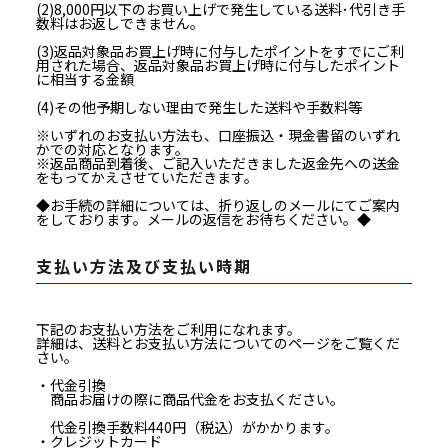
(2)8,000円以下のお買い上げで発生している送料･代引き手
数料はお返しできません。
(3)返品対象品お買上げ時に付与したポイントをすでにご利
用された場合、返品対象品お買上げ時に付与したポイント
に相当する金額
(4)その他予期しない理由で発生した送料や手数料等
※いずれのお支払い方法も、口座振込・現金書留のいずれ
かでの対応となります。
※返品商品到着後、ご記入いただきました返金先への送金
をもってかえさせていただきます。
◆お手続の詳細については、折り返しのメールにてご案内
をしております。メールの返信をお待ちください。◆
支払い方法及び支払い時期
下記のお支払い方法をご利用になれます。
詳細は、送料とお支払い方法についてのページをご覧くだ
さい。
・代金引換
商品お届けの際に商品代金をお支払ください。
代金引換手数料440円（税込）がかかります。
・クレジットカード