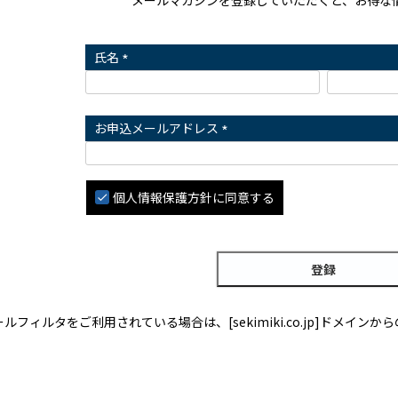
氏名
(
必
須
お申込メールアドレス
)
(
必
須
個人情報保護方針
に同意する
)
登録
ールフィルタをご利用されている場合は、
[sekimiki.co.jp]
ドメインから