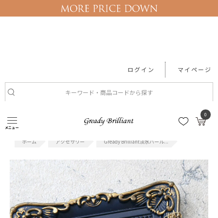
ログイン
マイページ
#セール
#ワンピース
#レース
#Tシャツ
#機能性アイテム
0
メニュー
アクセサリー
Gready Brilliant淡水パール...