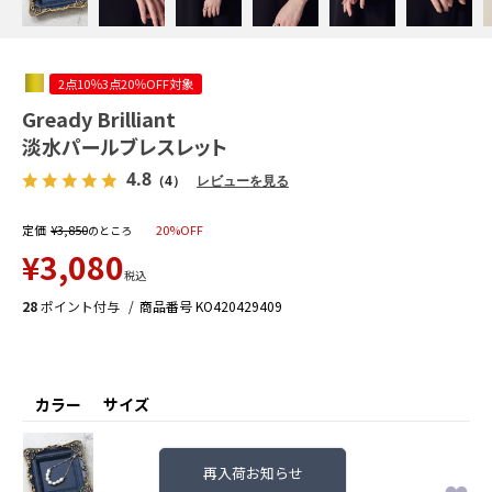
2点10％3点20％OFF対象
Gready Brilliant
淡水パールブレスレット
4.8
（4）
レビューを見る
定価
¥
3,850
20%OFF
のところ
¥
3,080
税込
28
ポイント付与
商品番号
KO420429409
カラー
サイズ
再入荷お知らせ