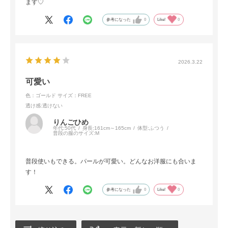
ます♡
参考になった
0
Like!
0
2026.3.22
可愛い
色：ゴールド
サイズ：FREE
透け感
:透けない
りんごひめ
年代:
50代
身長:
161cm～165cm
体型:
ふつう
普段の服のサイズ:
M
普段使いもできる。パールが可愛い。どんなお洋服にも合いま
す！
参考になった
0
Like!
0