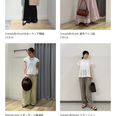
GreadyBrilliantゆめシティ下関店
GreadyBrilliant 浦添パルコ店
153
161
Platino rosa イオンモール福津店
Gready Brilliant マネージャー