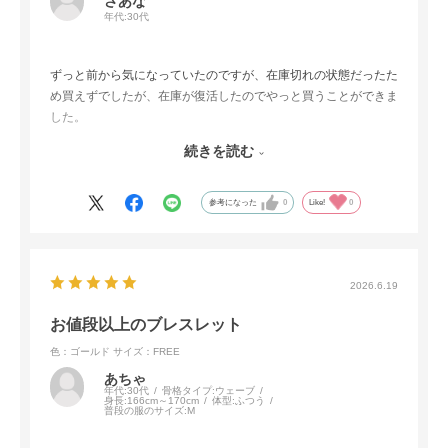
さあな
年代:
30代
ずっと前から気になっていたのですが、在庫切れの状態だったた
め買えずでしたが、在庫が復活したのでやっと買うことができま
した。
着画見ると結構大ぶりなパールに見えたのですが、実際届くとや
続きを読む
はり綺麗な虹色がかった大きめの淡水パールのブレスレットでし
た。
金色のブレスレットがキラキラしていてパールとすごく合ってい
参考になった
0
Like!
0
るなと思いました。
これから夏になるので沢山着けたいと思います。
2026.6.19
お値段以上のブレスレット
色：ゴールド
サイズ：FREE
あちゃ
年代:
30代
骨格タイプ:
ウェーブ
身長:
166cm～170cm
体型:
ふつう
普段の服のサイズ:
M