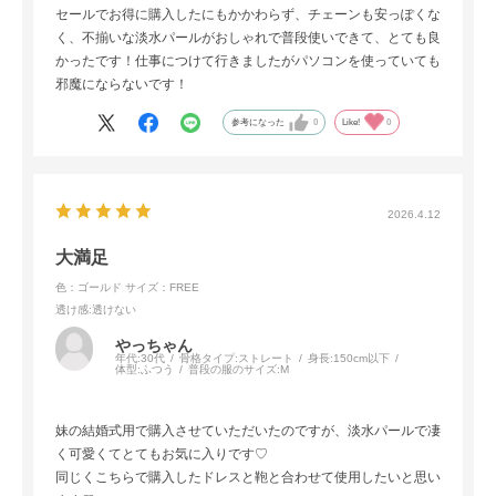
セールでお得に購入したにもかかわらず、チェーンも安っぽくな
く、不揃いな淡水パールがおしゃれで普段使いできて、とても良
かったです！仕事につけて行きましたがパソコンを使っていても
邪魔にならないです！
参考になった
0
Like!
0
2026.4.12
大満足
色：ゴールド
サイズ：FREE
透け感
:透けない
やっちゃん
年代:
30代
骨格タイプ:
ストレート
身長:
150cm以下
体型:
ふつう
普段の服のサイズ:
M
妹の結婚式用で購入させていただいたのですが、淡水パールで凄
く可愛くてとてもお気に入りです♡
同じくこちらで購入したドレスと鞄と合わせて使用したいと思い