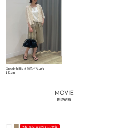
GreadyBrilliant 浦添パルコ店
161
MOVIE
関連動画
2点10％3点20％OFF対象