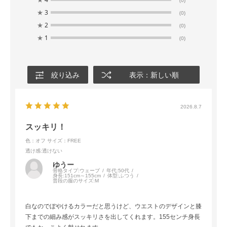
★
3
(0)
★
2
(0)
★
1
(0)
絞り込み
表示：新しい順
2026.8.7
スッキリ！
色：オフ
サイズ：FREE
透け感
:透けない
ゆうー
骨格タイプ:
ウェーブ
年代:
50代
身長:
151cm～155cm
体型:
ふつう
普段の服のサイズ:
M
白なのでぼやけるカラーだと思うけど、ウエストのデザインと膝
下までの細み感がスッキリさを出してくれます。155センチ身長