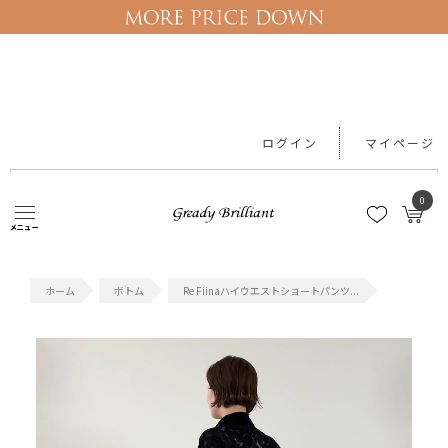
ログイン
マイページ
0
メニュー
#新作アイテム
#予約10%OFF
#レース
#ワンピース
#カー
ボトム
Re Fiinaハイウエストショートパンツ...