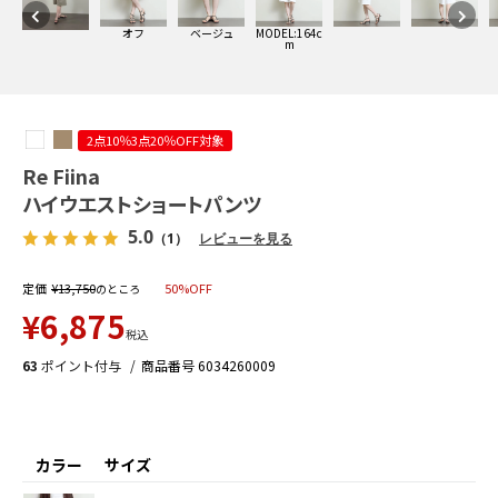
オフ
ベージュ
MODEL:164c
m
2点10％3点20％OFF対象
Re Fiina
ハイウエストショートパンツ
5.0
（1）
レビューを見る
定価
¥
13,750
50%OFF
のところ
¥
6,875
税込
63
ポイント付与
商品番号
6034260009
カラー
サイズ